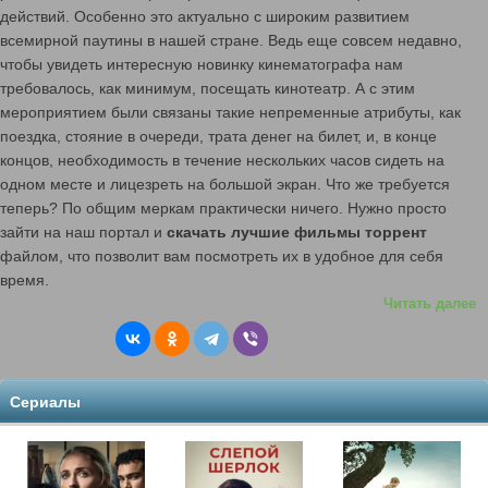
противостояние, когда выясняется, что
действий. Особенно это актуально с широким развитием
среди бойцов есть те, кто действует по
всемирной паутины в нашей стране. Ведь еще совсем недавно,
тайному приказу Шан Цзуна,
чтобы увидеть интересную новинку кинематографа нам
стремящегося переписать правила
требовалось, как минимум, посещать кинотеатр. А с этим
турнира в пользу Внешнего мира.
мероприятием были связаны такие непременные атрибуты, как
поездка, стояние в очереди, трата денег на билет, и, в конце
Финал картины достигает пика
концов, необходимость в течение нескольких часов сидеть на
драматизма: на арене сходятся
одном месте и лицезреть на большой экран. Что же требуется
сильнейшие, а исход поединка может
теперь? По общим меркам практически ничего. Нужно просто
изменить судьбу целых миров. Фильм не
зайти на наш портал и
скачать лучшие фильмы торрент
просто показывает зрелищные драки —
он раскрывает персонажей, даёт им
файлом, что позволит вам посмотреть их в удобное для себя
возможность проявить себя и делает
время.
ставку на эмоциональную вовлечённость
Читать далее
зрителя.
Визуальные эффекты и постановка боёв
выполнены на высочайшем уровне.
Сериалы
Фирменные фаталити, магические
способности бойцов и атмосфера
вселенского конфликта создают эффект
полного погружения. «Мортал Комбат 2»