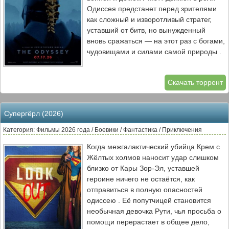
паука, используя его травму и
Одиссея предстанет перед зрителями
одиночество против него самого. Питеру
как сложный и изворотливый стратег,
предстоит не только сразиться с врагом,
уставший от битв, но вынужденный
который угрожает городу, но и не
вновь сражаться — на этот раз с богами,
потерять себя в борьбе с собственными
чудовищами и силами самой природы .
демонами.
Его путешествие — это спуск в личный
Скачать торрент
ад. Он встретится с тенями погибших в
загробном мире, спасется от
гипнотизирующих сирен и столкнется с
Супергёрл (2026)
гневом циклопа Полифема,
ослепленного им. Надежду ему будет
Категория: Фильмы 2026 года / Боевики / Фантастика / Приключения
дарить лишь образ верной жены
Когда межгалактический убийца Крем с
Пенелопы (Энн Хэтэуэй), которая в это
Жёлтых холмов наносит удар слишком
время ведет свою безмолвную войну за
близко от Кары Зор-Эл, уставшей
трон Итаки с напористыми женихами .
героине ничего не остаётся, как
Через грандиозные практические
отправиться в полную опасностей
эффекты, спешку богов и
одиссею . Её попутчицей становится
инновационные IMAX-камеры Нолан
необычная девочка Рути, чья просьба о
показывает, как воспоминание о доме
помощи перерастает в общее дело,
может быть единственным якорем в