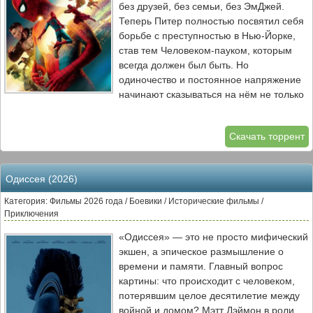
без друзей, без семьи, без ЭмДжей.
Теперь Питер полностью посвятил себя
борьбе с преступностью в Нью-Йорке,
став тем Человеком-пауком, которым
всегда должен был быть. Но
одиночество и постоянное напряжение
начинают сказываться на нём не только
морально, но и физически.
Его паучьи способности начинают
Скачать торрент
мутировать: появляются органические
паутины, обостряются чувства, а сила
становится неуправляемой. В попытке
Одиссея (2026)
разобраться с изменениями в своём
теле он обращается за помощью к
Категория: Фильмы 2026 года / Боевики / Исторические фильмы /
Брюсу Бэннеру, надеясь найти способ
Приключения
остановить превращение. Тем
«Одиссея» — это не просто мифический
временем в городе появляется новый
экшен, а эпическое размышление о
противник — таинственный враг с психо-
времени и памяти. Главный вопрос
телепатическими способностями,
картины: что происходит с человеком,
который вселяется в людей и управляет
потерявшим целое десятилетие между
ими. Он начинает охоту на Человека-
войной и домом? Мэтт Дэймон в роли