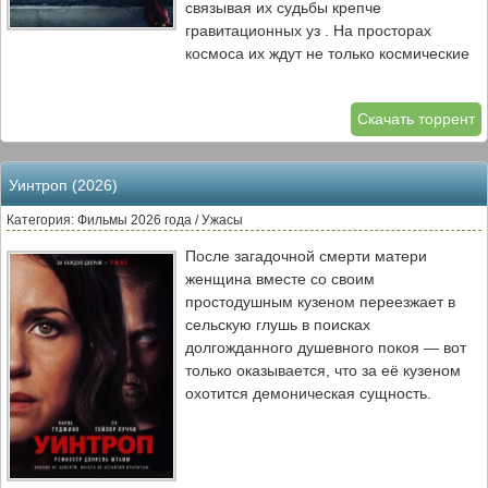
связывая их судьбы крепче
мире, где рушатся все законы .
гравитационных уз . На просторах
космоса их ждут не только космические
головорезы и конкурирующие охотники
за головами, но и неожиданные
Скачать торрент
союзники — такие как харизматичный
наёмник Лобо . В этом кровавом
путешествии к правде Супергерл
Уинтроп (2026)
откроет для себя силу сострадания, о
которой когда-то ей рассказывала её
Категория: Фильмы 2026 года / Ужасы
мать Алура Ин-Зе . Она осознает, что
После загадочной смерти матери
месть — это только начало долгого пути
женщина вместе со своим
к настоящей справедливости. Фильм
простодушным кузеном переезжает в
«Супергёрл» — это научно-
сельскую глушь в поисках
фантастический эпос, масштабная
долгожданного душевного покоя — вот
космическая одиссея и история
только оказывается, что за её кузеном
взросления героини, которая найдёт
охотится демоническая сущность.
свой путь, чтобы однажды стать
истинной Женщиной Завтрашнего дня .