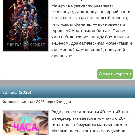
Маккуойда уверенно развивает
вселенную, заложенную в первой части,
и наконец выводит на первый план то,
чего ждали фанаты, — полноценный
турнир «Смертельная битва». Фильм
умело балансирует между брутальным
экшеном, драматическими моментами и
фирменной самоиронией, присущей
франшизе.
История начинается с тревожных знаков:
Скачать торрент
магические аномалии в Земном царстве
указывают на скорое вторжение сил
Внешнего мира. Рейден, понимая, что
72 часа (2026)
оборона не сработает, предлагает
дерзкий план: спровоцировать турнир,
Категория: Фильмы 2026 года / Комедии
который заставит противника играть по
Ради спасения карьеры 40-летний топ-
правилам Земного царства. Он собирает
менеджер вливается в компанию 20-
команду, куда входят Соня Блейд,
тилетних на безумном мальчишнике в
Джакс, Лю Кан, Кун Лао и Скорпион —
Майами, после того как его случайно
каждый из них прошёл через испытания