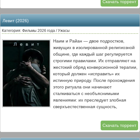
Скачать торрент
Левит (2026)
Категория: Фильмы 2026 года / Ужасы
Наим и Райан — двое подростков,
живущих в изолированной религиозной
общине, где каждый шаг регулируется
строгими правилами. Их отправляют на
жестокий обряд конверсионной терапии,
который должен «исправить» их
истинную природу. После прохождения
этого ритуала они начинают
сталкиваться с необъяснимыми
явлениями: их преследует злобная
сверхъестественная сущность,
невидимая для остальных.
Монстр принимает пугающую форму
Скачать торрент
того, кого каждый из них желает больше
всего на свете — облик друг друга.
Теперь Наим и Райан вынуждены не