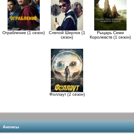
удаётся то, к чему стремятся многие
экранизации игр: он не просто копирует
оригинал, а оживляет его, предлагая
захватывающее приключение с
характером.
Ограбление (1 сезон)
Слепой Шерлок (1
Рыцарь Семи
сезон)
Королевств (1 сезон)
Фоллаут (2 сезон)
Анонсы