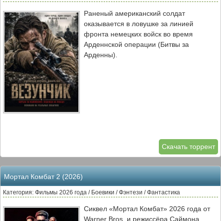
то, что осталось от её семьи, когда
Раненый американский солдат
древнее зло пробуждается в доме,
оказывается в ловушке за линией
который должен был стать её
фронта немецких войск во время
убежищем?
Арденнской операции (Битвы за
Арденны).
Скачать торрент
Мортал Комбат 2 (2026)
Категория: Фильмы 2026 года / Боевики / Фэнтези / Фантастика
Сиквел «Мортал Комбат» 2026 года от
Warner Bros. и режиссёра Саймона