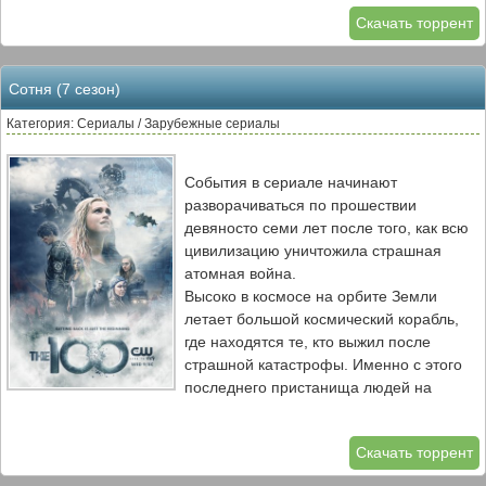
закон. Но появление решительного
Скачать торрент
новичка и ошибка прошлого заставят
стражу и ее капитана вспомнить о долге.
Адаптация фэнтези-сатиры Терри
Сотня (7 сезон)
Пратчетта «Плоский мир».
Категория: Сериалы / Зарубежные сериалы
События в сериале начинают
разворачиваться по прошествии
девяносто семи лет после того, как всю
цивилизацию уничтожила страшная
атомная война.
Высоко в космосе на орбите Земли
летает большой космический корабль,
где находятся те, кто выжил после
страшной катастрофы. Именно с этого
последнего пристанища людей на
Землю отправляют космический челнок,
на котором находятся сто малолетних
Скачать торрент
преступников…