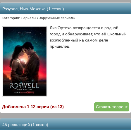
Розуэлл, Нью-Мексико (1 сезон)
Категория: Сериалы / Зарубежные сериалы
Лиз Ортехо возвращается в родной
город и обнаруживает, что её школьный
возлюбленный на самом деле
пришелец..
Добавлена 1-12 серия (из 13)
Скачать торрент
45 революций (1 сезон)