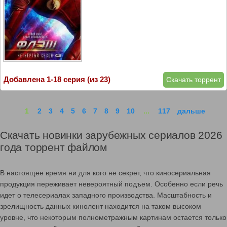
Добавлена 1-18 серия (из 23)
Скачать торрент
1
2
3
4
5
6
7
8
9
10
...
117
дальше
Скачать новинки зарубежных сериалов 2026
года торрент файлом
В настоящее время ни для кого не секрет, что киносериальная
продукция переживает невероятный подъем. Особенно если речь
идет о телесериалах западного производства. Масштабность и
зрелищность данных кинолент находится на таком высоком
уровне, что некоторым полнометражным картинам остается только