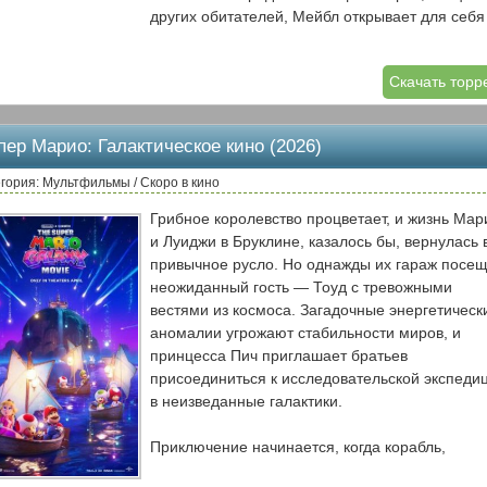
других обитателей, Мейбл открывает для себя
целую вселенную — она учит язык зверей, вм
с ними плавает в озере и узнаёт их повседне
Скачать торр
заботы. Но её идиллическое исследование
принимает неожиданный оборот, когда она
раскрывает не просто строительный заговор, 
пер Марио: Галактическое кино (2026)
настоящую политическую интригу. Чтобы
объединить разрозненных обитателей леса
гория: Мультфильмы / Скоро в кино
против общего врага, Мейбл придётся выступи
Грибное королевство процветает, и жизнь Мар
посредником между мирами. Ей предстоит не
и Луиджи в Бруклине, казалось бы, вернулась 
только противостоять человеческой алчности, 
привычное русло. Но однажды их гараж посе
и успокоить гнев самой природы, которую
неожиданный гость — Тоуд с тревожными
олицетворяет властная Королева насекомых
вестями из космоса. Загадочные энергетическ
(озвучка Мерил Стрип), объявившая войну
аномалии угрожают стабильности миров, и
людям. Это путешествие станет для Мейбл
принцесса Пич приглашает братьев
проверкой не только на смелость, но и на
присоединиться к исследовательской экспеди
мудрость.
в неизведанные галактики.
Приключение начинается, когда корабль,
управляемый Камеком, прокладывает курс скв