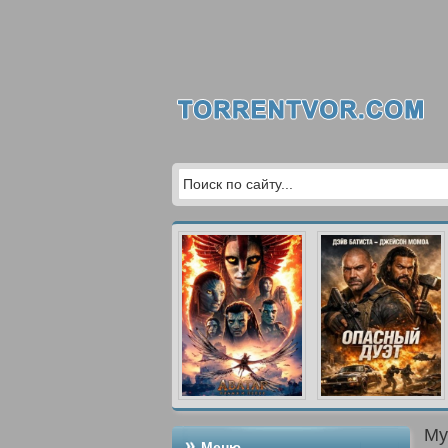
Му
Меню