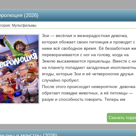
еролюция (2026)
егория: Мультфильмы
Зои — весёлая и жизнерадостная девочка,
которая обожает своих питомцев и проводит с
ними всё свободное время. Её беззаботная ж
переворачивается с ног на голову, когда на
Землю высаживаются пришельцы. Вместе с н
на планету попадают загадочные инопланетн
ягоды, которые Зои и её четвероногие друзья
случайно пробуют.
После этого происходит невероятное: девочка
обретает повадки животных, а её питомцы —
разум и способность говорить. Теперь им
предстоит не только привыкнуть к новым
способностям, но и объединиться, чтобы
Скачать торр
предотвратить глобальную катастрофу. В этом
комичном и захватывающем приключении Зои
её друзья должны найти общий язык с
ньоны и монстры (2026)