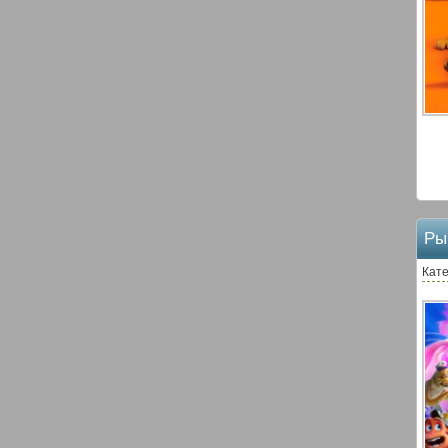
Ры
Кат