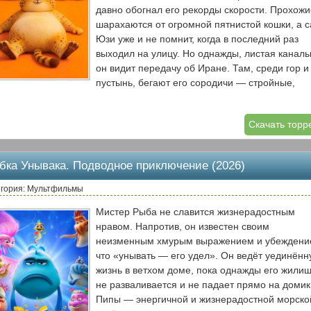
давно обогнал его рекорды скорости. Прохожи
финалу они уже не хотят просто вернуть свои
шарахаются от огромной пятнистой кошки, а 
тела — они хотят сохранить то, что обрели:
Юзи уже и не помнит, когда в последний раз
уважение, доверие и настоящую дружбу.
выходил на улицу. Но однажды, листая каналы
он видит передачу об Иране. Там, среди гор и
пустынь, бегают его сородичи — стройные,
быстрые, настоящие гепарды. Юзи вдруг
осознаёт: он не знает, откуда он родом.
Скачать торр
Вместе с бездомным котом Бобби, который
промышляет в переулках Нью-Йорка, Юзи
отправляется в опасное путешествие на друго
бка Унывака. Подводное приключение (2026)
конец света. В Иране его встречают не с
распростёртыми объятиями. Местные гепард
егория: Мультфильмы
смеются над его животом, его неуклюжестью 
Мистер Рыба не славится жизнерадостным
его привычкой заказывать пиццу на дом. Но ко
нравом. Напротив, он известен своим
из тюрьмы сбегает опасный браконьер, котор
неизменным хмурым выражением и убеждени
угрожает всем диким котам в регионе, Юзи
что «унывать — его удел». Он ведёт уединён
получает шанс доказать, что настоящий гепа
жизнь в ветхом доме, пока однажды его жили
не тот, кто быстрее бегает, а тот, кто готов
не разваливается и не падает прямо на домик
рисковать ради друзей.
Пипы — энергичной и жизнерадостной морско