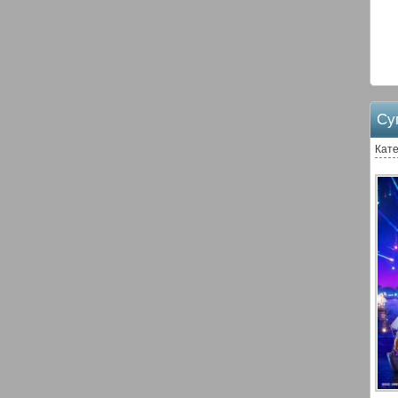
Су
Кате