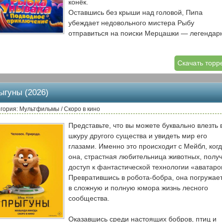
конёк.
Оставшись без крыши над головой, Пипа
убеждает недовольного мистера Рыбу
отправиться на поиски Мерцашки — легендар
рыбки, которая исполняет одно желание раз в
несколько лет. В путешествие отправляются
Скачать торр
самые разные обитатели океана: застенчивый
осьминог, хвастливый краб, робкая рыба-
удильщик. У каждого из них есть заветная меч
ыгуны (2026)
но Мерцашка может исполнить только одно
желание. По пути героям предстоит научиться
гория: Мультфильмы / Скоро в кино
доверять друг другу, преодолевать разногласи
Представьте, что вы можете буквально влезть 
понять, что иногда настоящее сокровище — э
шкуру другого существа и увидеть мир его
не исполнение желания, а друзья, которые иду
глазами. Именно это происходит с Мейбл, ког
тобой рядом.
она, страстная любительница животных, полу
доступ к фантастической технологии «аватаро
Превратившись в робота-бобра, она погружае
в сложную и полную юмора жизнь лесного
сообщества.
Оказавшись среди настоящих бобров, птиц и