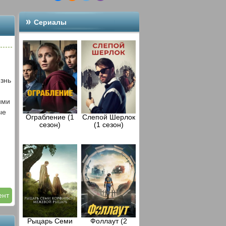
Сериалы
изнь
ими
ые
Ограбление (1
Слепой Шерлок
сезон)
(1 сезон)
ент
 и
Рыцарь Семи
Фоллаут (2