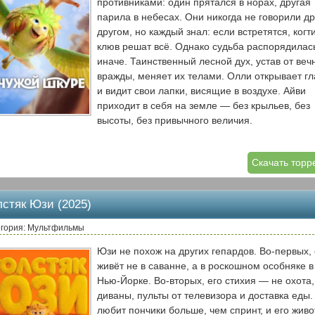
противниками: один прятался в норах, другая
парила в небесах. Они никогда не говорили др
другом, но каждый знал: если встретятся, когт
клюв решат всё. Однако судьба распорядилас
иначе. Таинственный лесной дух, устав от веч
вражды, меняет их телами. Олли открывает гл
и видит свои лапки, висящие в воздухе. Айви
приходит в себя на земле — без крыльев, без
высоты, без привычного величия.
В панике они сначала пытаются атаковать дру
друга, но быстро понимают: не в том теле. Их
Скачать торр
единственная надежда — добраться до старог
дуба, где живёт дух, и уговорить его всё
исправить. По пути они сталкиваются с
лстяк Юзи (2025)
бурундуком, который застрял в расщелине, с
семьёй енотов, у которых пропал малыш, и с
егория: Мультфильмы
рекой, которую нужно переплыть. Помогая
Юзи не похож на других гепардов. Во-первых,
другим, Олли и Айви забывают о своей вражде
живёт не в саванне, а в роскошном особняке в
Они смеются над неуклюжестью друг друга,
Нью-Йорке. Во-вторых, его стихия — не охота,
защищают друг друга от опасностей и постеп
диваны, пульты от телевизора и доставка еды.
понимают, что быть «чужим» не так страшно,
любит пончики больше, чем спринт, и его живо
когда рядом есть тот, кто знает, каково это. К