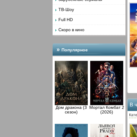
ТВ-Шоу
Full HD
Скоро в кино
Популярное
В 
Дом дракона (3
Мортал Комбат 2
сезон)
(2026)
Кат