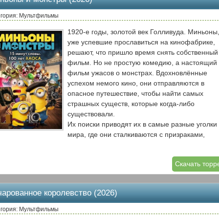
пришельцами и спасти планету от разрушения
егория: Мультфильмы
1920-е годы, золотой век Голливуда. Миньоны
уже успевшие прославиться на кинофабрике,
решают, что пришло время снять собственный
фильм. Но не простую комедию, а настоящий
фильм ужасов о монстрах. Вдохновлённые
успехом немого кино, они отправляются в
опасное путешествие, чтобы найти самых
страшных существ, которые когда-либо
существовали.
Их поиски приводят их в самые разные уголки
мира, где они сталкиваются с призраками,
оборотнями и другими мифическими тварями.
Однако вместо того чтобы испугаться, миньон
Скачать торр
находят общий язык с каждым из них. Вместе 
снимают фильм, который становится хитом, а
пути миньоны узнают, что настоящий страх — 
чарованное королевство (2026)
просто отсутствие смеха.
егория: Мультфильмы