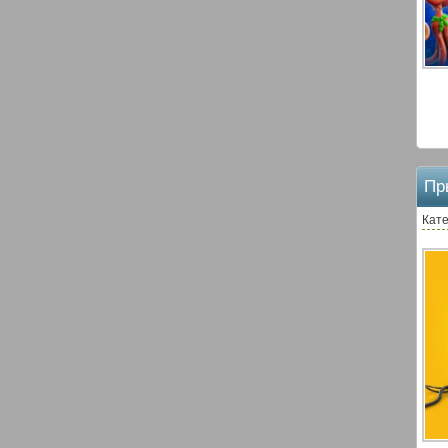
Пр
Кате