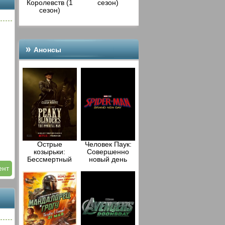
.
Королевств (1
сезон)
сезон)
,
Анонсы
Острые
Человек Паук:
козырьки:
Совершенно
ы
Бессмертный
новый день
человек (2026)
(2026)
ент
они
 по
это