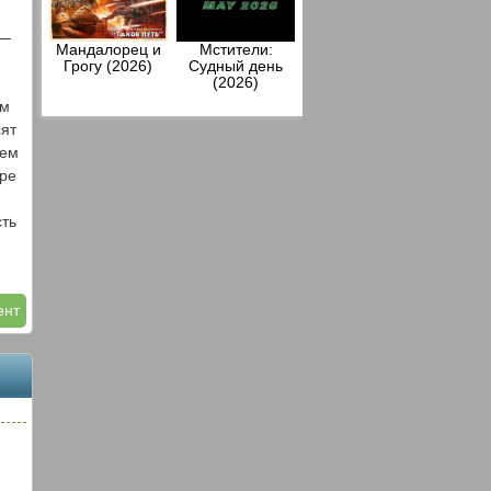
 —
Мандалорец и
Мстители:
Грогу (2026)
Судный день
(2026)
им
сят
ием
ыре
ть
ент