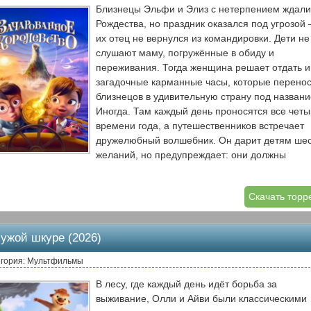
Близнецы Эльфи и Элиз с нетерпением ждали
Рождества, но праздник оказался под угрозой
их отец не вернулся из командировки. Дети не
слушают маму, погружённые в обиду и
переживания. Тогда женщина решает отдать 
загадочные карманные часы, которые перено
близнецов в удивительную страну под назван
Иногда. Там каждый день проносятся все чет
времени года, а путешественников встречает
дружелюбный волшебник. Он дарит детям шес
желаний, но предупреждает: они должны
вернуться домой до того, как в этом странном
королевстве закончится зима.
Скачать торр
чужой шкуре (2026)
егория: Мультфильмы
В лесу, где каждый день идёт борьба за
выживание, Олли и Айви были классическими