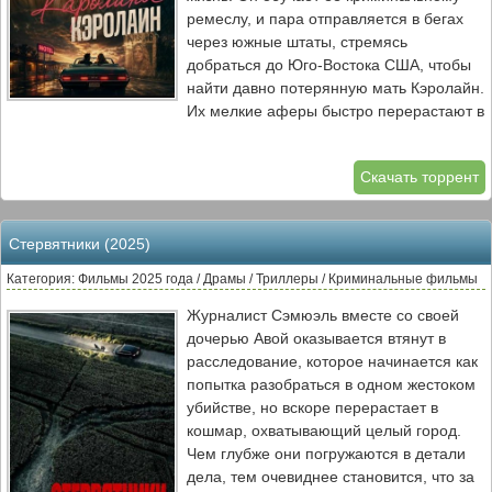
ремеслу, и пара отправляется в бегах
через южные штаты, стремясь
добраться до Юго-Востока США, чтобы
найти давно потерянную мать Кэролайн.
Их мелкие аферы быстро перерастают в
дерзкие вооруженные ограбления.
Постепенно Кэролайн так сильно
Скачать торрент
погружается в этот опасный мир, что
грань между её истинной личностью и
созданным криминальным образом
Стервятники (2025)
стирается. Критики описывают фильм
как динамичную историю в духе «Бонни
Категория: Фильмы 2025 года / Драмы / Триллеры / Криминальные фильмы
и Клайда».
Журналист Сэмюэль вместе со своей
дочерью Авой оказывается втянут в
расследование, которое начинается как
попытка разобраться в одном жестоком
убийстве, но вскоре перерастает в
кошмар, охватывающий целый город.
Чем глубже они погружаются в детали
дела, тем очевиднее становится, что за