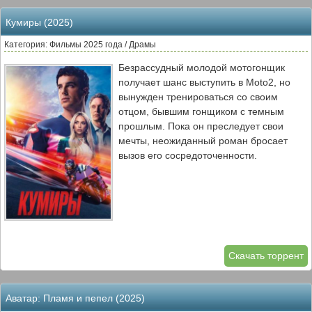
Монро и его команда оказались
Кумиры (2025)
единственными, кто не был затронут
сбоем. Пока весь остальной сектор
Категория: Фильмы 2025 года / Драмы
погружался в хаос (корабли
Безрассудный молодой мотогонщик
сталкивались, искусственный интеллект
получает шанс выступить в Moto2, но
давал фатальные ошибки, а системы
вынужден тренироваться со своим
жизнеобеспечения выходили из строя),
отцом, бывшим гонщиком с темным
их звездолёт продолжал работать.
прошлым. Пока он преследует свои
Теперь им предстоит не просто
мечты, неожиданный роман бросает
сражаться с восставшими машинами, а
вызов его сосредоточенности.
понять логику врага, который мыслит на
квантовом уровне. Единственный способ
спасти галактику — погрузиться в самое
сердце квантового сбоя и переиграть
противника в его же парадоксальной
игре. Но кто сказал, что игра будет
честной?
Скачать торрент
Аватар: Пламя и пепел (2025)