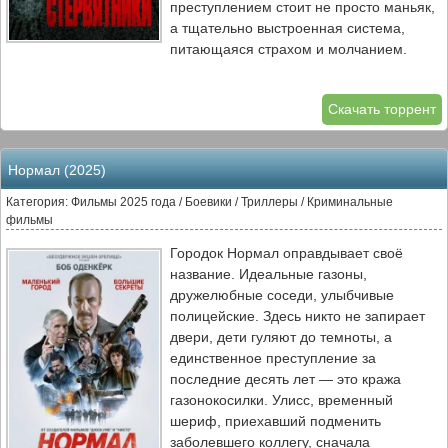
преступлением стоит не просто маньяк,
а тщательно выстроенная система,
питающаяся страхом и молчанием.
Каждая новая улика открывает перед
ними новые уровни цинизма и
Скачать торрент
жестокости, где правда становится
опаснее самой лжи. В атмосфере
напряжения и моральных компромиссов
Нормал (2025)
Сэмюэль и Ава сталкиваются с выбором
— остановиться или рискнуть всем,
Категория: Фильмы 2025 года / Боевики / Триллеры / Криминальные
чтобы обнажить то, что многие
фильмы
предпочли бы скрыть навсегда.
Городок Нормал оправдывает своё
"Стервятники" — мрачный,
название. Идеальные газоны,
захватывающий триллер о цене правды
дружелюбные соседи, улыбчивые
и тенях, которые она отбрасывает.
полицейские. Здесь никто не запирает
двери, дети гуляют до темноты, а
единственное преступление за
последние десять лет — это кража
газонокосилки. Улисс, временный
шериф, приехавший подменить
заболевшего коллегу, сначала