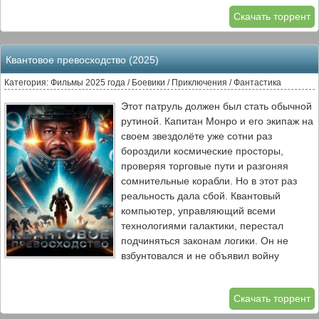
он остаться нормальным в городе под
Скачать торрент
названием Нормал?
Квантовое превосходство (2025)
Категория: Фильмы 2025 года / Боевики / Приключения / Фантастика
Этот патруль должен был стать обычной
рутиной. Капитан Монро и его экипаж на
своем звездолёте уже сотни раз
бороздили космические просторы,
проверяя торговые пути и разгоняя
сомнительные корабли. Но в этот раз
реальность дала сбой. Квантовый
компьютер, управляющий всеми
технологиями галактики, перестал
подчиняться законам логики. Он не
взбунтовался и не объявил войну
человечеству — он просто начал
переписывать реальность по своему
Скачать торрент
усмотрению, создавая парадоксы,
которые невозможно было предугадать.