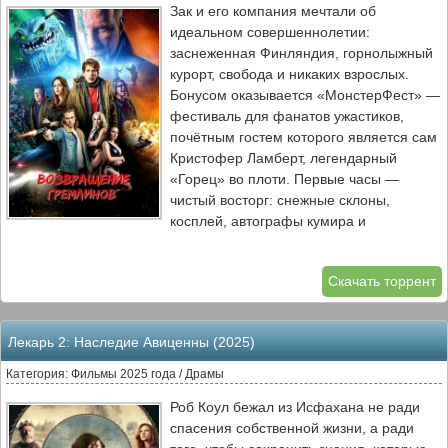
Зак и его компания мечтали об
Ло’ак учится принимать ответственность
идеальном совершеннолетии:
за свои решения. Кири, чья природа
заснеженная Финляндия, горнолыжный
остаётся загадкой, начинает раскрывать
курорт, свобода и никаких взрослых.
потенциал, способный изменить баланс
Бонусом оказывается «МонстерФест» —
сил.
фестиваль для фанатов ужастиков,
почётным гостем которого является сам
Кристофер Ламберт, легендарный
«Горец» во плоти. Первые часы —
чистый восторг: снежные склоны,
косплей, автографы кумира и
ощущение, что лучшего дня рождения
не придумать. Но когда солнце садится
Скачать торрент
за ледяные вершины, а по улицам
курортного городка начинают
расползаться безобидные на вид
Лекарь 2: Наследие Авиценны (2025)
снеговики, праздник принимает оборот,
которого не было в программе.
Категория: Фильмы 2025 года / Драмы
Снеговики — лишь маскировка для орды
Роб Коул бежал из Исфахана не ради
гремлинов, хлынувших из разломов
спасения собственной жизни, а ради
между мирами: зубастых, кровожадных и