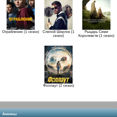
провалишь — поплатишься жизнью. Но
чем глубже он погружается в
лондонскую жизнь, тем яснее понимает:
его главный враг — не невежество, а
человеческая жестокость и страх перед
тем, что непонятно.
Ограбление (1 сезон)
Слепой Шерлок (1
Рыцарь Семи
сезон)
Королевств (1 сезон)
Фоллаут (2 сезон)
Анонсы