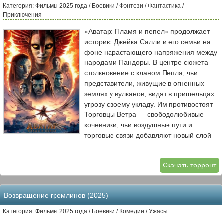
Категория: Фильмы 2025 года / Боевики / Фэнтези / Фантастика /
Приключения
«Аватар: Пламя и пепел» продолжает
историю Джейка Салли и его семьи на
фоне нарастающего напряжения между
народами Пандоры. В центре сюжета —
столкновение с кланом Пепла, чьи
представители, живущие в огненных
землях у вулканов, видят в пришельцах
угрозу своему укладу. Им противостоят
Торговцы Ветра — свободолюбивые
кочевники, чьи воздушные пути и
торговые связи добавляют новый слой
сложности в геополитику планеты.
Скачать торрент
Герои сталкиваются не только с
внешними врагами, но и с внутренними
демонами: Джейк, пытаясь защитить
Возвращение гремлинов (2025)
семью, вновь обращается к военным
методам, Нейтири ищет способы
Категория: Фильмы 2025 года / Боевики / Комедии / Ужасы
сохранить духовную связь с природой, а