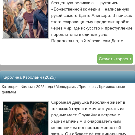
бесценную реликвию — рукопись
«Божественной комедии», написанную
рукой самого Данте Алигьери. В поисках
этого сокровища ему предстоит пройти
через мир, где искусство и преступление
переплетены в едином узле.
Параллельно, в XIV веке, сам Данте
Алигьери блуждает в поисках
вдохновения, чтобы создать своё
Скачать торрент
величайшее произведение. Оба героя,
разделённые веками, движимы одной и
той же одержимостью — любовью,
Каролина Кэролайн (2025)
красотой и стремлением к
божественному. Их судьбы неожиданно
Категория: Фильмы 2025 года / Мелодрамы / Триллеры / Криминальные
переплетаются, заставляя задуматься о
фильмы
том, что искусство не знает времени, а
Скромная девушка Кэролайн живет в
жажда обладания шедевром способна
техасской глуши и мечтает уехать из
преодолеть любые границы.
родных мест. Случайная встреча с
харизматичным и очаровательным
мошенником полностью меняет её
жизнь. Он обучает её криминальному