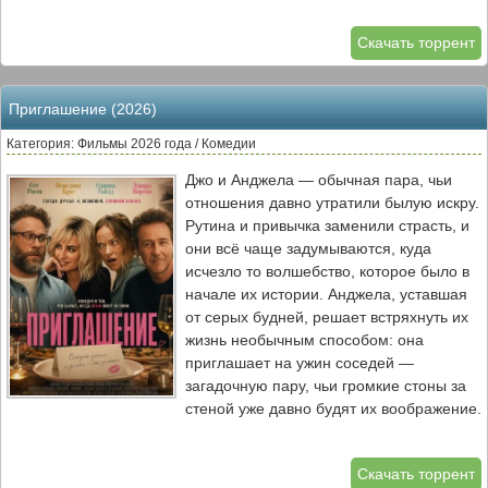
отправляется в опасное путешествие,
что создали.
чтобы найти сердце богини Те Фити и
Скачать торрент
вернуть процветание своему народу.
В плавании её спутником становится
прославленный полубог Мауи, чей
Приглашение (2026)
магический крюк способен творить
чудеса. Вместе они преодолевают
Категория: Фильмы 2026 года / Комедии
опасности, встречают гигантских
Джо и Анджела — обычная пара, чьи
морских созданий и учатся доверять
отношения давно утратили былую искру.
друг другу. Моана и Мауи должны
Рутина и привычка заменили страсть, и
вернуть утраченный артефакт и
они всё чаще задумываются, куда
восстановить равновесие в мире,
исчезло то волшебство, которое было в
столкнувшись с древними силами,
начале их истории. Анджела, уставшая
которые угрожают уничтожить всё, что
от серых будней, решает встряхнуть их
им дорого.
жизнь необычным способом: она
приглашает на ужин соседей —
загадочную пару, чьи громкие стоны за
стеной уже давно будят их воображение.
То, что начинается как безобидный
светский вечер, быстро перерастает в
Скачать торрент
нечто совершенно иное. Соседи