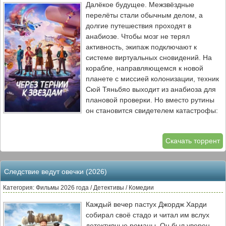
Далёкое будущее. Межзвёздные
защитить свою семью и сохранить свой
перелёты стали обычным делом, а
бизнес. Но сможет ли он перехитрить
долгие путешествия проходят в
тех, кто уже держит его на прицеле?
анабиозе. Чтобы мозг не терял
активность, экипаж подключают к
системе виртуальных сновидений. На
корабле, направляющемся к новой
планете с миссией колонизации, техник
Сюй Тяньбяо выходит из анабиоза для
плановой проверки. Но вместо рутины
он становится свидетелем катастрофы:
система даёт сбой, и весь экипаж
оказывается в ловушке собственных
Скачать торрент
снов.
Теперь Сюю предстоит предотвратить
катастрофу, пока система окончательно
Следствие ведут овечки (2026)
не разрушила сознание всех на борту.
Единственная надежда — разбудить
Категория: Фильмы 2026 года / Детективы / Комедии
капитана. Но сделать это можно лишь
Каждый вечер пастух Джордж Харди
одним способом: проникнуть в её
собирал своё стадо и читал им вслух
сновидение. Оказавшись внутри, он
детективные романы. Он был уверен,