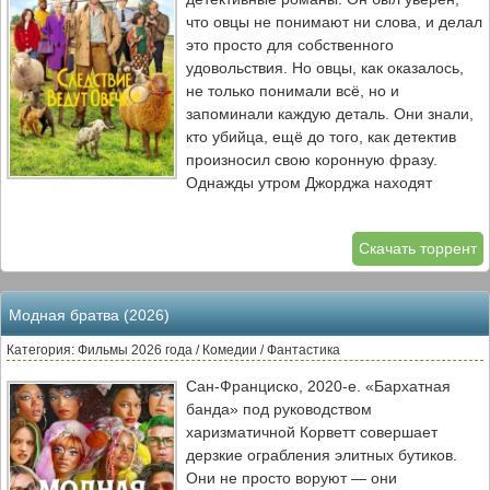
сталкивается с миром, где реальность и
что овцы не понимают ни слова, и делал
фантазия переплетены, а каждый шаг
это просто для собственного
может стать последним. Сможет ли он
удовольствия. Но овцы, как оказалось,
найти выход, пока корабль продолжает
не только понимали всё, но и
нестись к неизведанной планете?
запоминали каждую деталь. Они знали,
кто убийца, ещё до того, как детектив
произносил свою коронную фразу.
Однажды утром Джорджа находят
мёртвым. Полиция списывает всё на
несчастный случай, но стадо не верит.
Скачать торрент
Вооружившись знаниями, почерпнутыми
из сотен прочитанных историй, овцы
решают, что пришло их время
Модная братва (2026)
расследовать настоящее преступление.
Им предстоит отыскать улики, допросить
Категория: Фильмы 2026 года / Комедии / Фантастика
подозреваемых и найти настоящего
Сан-Франциско, 2020-е. «Бархатная
убийцу, пока полиция идёт по ложному
банда» под руководством
следу. Это история о том, что даже
харизматичной Корветт совершает
самые неожиданные создания могут
дерзкие ограбления элитных бутиков.
стать великими сыщиками, если у них
Они не просто воруют — они
есть мотивация, острый ум и