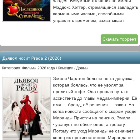
злодея. Безумный Шляпник по имени
Мэддокс Хэттер, стремящийся завладеть
карманными часами, способными
управлять временем, захватывает
Червонную Королеву в плен .
Чтобы спасти королеву и Страну Чудес,
Скачать торрент
Рэд и Хлоя вынуждены объединиться с
неожиданными союзниками. В их
команду входят новая сестра Рэд по
Дьявол носит Prada 2 (2026)
имени Пинк, сын Луизы Мадригал по
имени Луис, дочь Капитана Крюка
Категория: Фильмы 2026 года / Комедии / Драмы
Хейзел и сын самого Мэддокса Макс .
Эмили Чарлтон больше не та девушка,
Вместе им предстоит отправиться в
которая боялась, что её уволят за
новое приключение по Стране Чудес,
пролитый кофе. Она прошла путь от
где они столкнутся с хаотичными
ассистента до главы медиа-империи. Её
изменениями временной линии и
имя — бренд, её решения — закон. Но
узнают, что даже самые благие
когда новости сообщают о скором уходе
намерения могут иметь неожиданные
Миранды Пристли на пенсию, Эмили
последствия .
чувствует не облегчение, а тревогу.
Потому что уход Миранды не означает
конец их противостояния. Миранда не