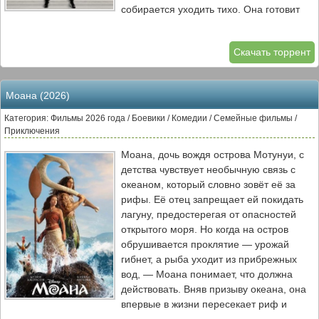
собирается уходить тихо. Она готовит
последний удар: роскошный выпуск
Runway, который должен напомнить
Скачать торрент
миру, кто настоящая королева моды.
Эмили, в свою очередь, видит в этом
шанс окончательно похоронить своего
Моана (2026)
бывшего босса. Она переманивает
рекламодателей, шпионит за планами
Категория: Фильмы 2026 года / Боевики / Комедии / Семейные фильмы /
Миранды и использует каждый грязный
Приключения
трюк, который когда-то сама же и
Моана, дочь вождя острова Мотунуи, с
ненавидела. Но чем дальше заходит их
детства чувствует необычную связь с
битва, тем больше её подчинённые
океаном, который словно зовёт её за
напоминают ей себя прежнюю —
рифы. Её отец запрещает ей покидать
запуганную, неуверенную, готовую на
лагуну, предостерегая от опасностей
всё ради похвалы. В этом фильме нет
открытого моря. Но когда на остров
проигравших и победителей. Есть две
обрушивается проклятие — урожай
женщины, которые слишком похожи,
гибнет, а рыба уходит из прибрежных
чтобы когда-либо признать своё
вод, — Моана понимает, что должна
сходство. И вопрос не в том, кто
действовать. Вняв призыву океана, она
выиграет. А в том, смогут ли они
впервые в жизни пересекает риф и
остановиться, прежде чем разрушат всё,