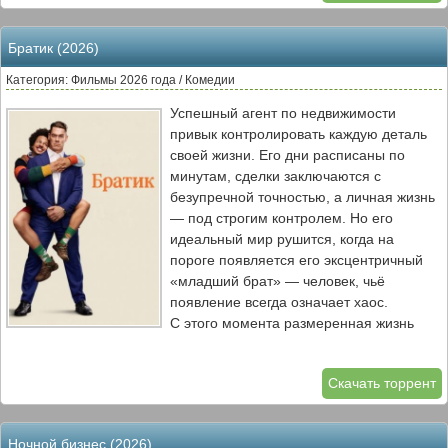
оказываются не просто эффектными и
раскованными, но и готовыми к
Братик (2026)
экспериментам, которые
переворачивают представления Джо и
Категория: Фильмы 2026 года / Комедии
Анджелы о нормальных отношениях.
Успешный агент по недвижимости
Вопросы, которые они задают, ставят
привык контролировать каждую деталь
героев перед выбором: остаться в
своей жизни. Его дни расписаны по
безопасной зоне комфорта или рискнуть
минутам, сделки заключаются с
и попробовать то, что может либо спасти
безупречной точностью, а личная жизнь
их любовь, либо разрушить её
— под строгим контролем. Но его
окончательно.
идеальный мир рушится, когда на
пороге появляется его эксцентричный
«младший брат» — человек, чьё
появление всегда означает хаос.
С этого момента размеренная жизнь
главного героя превращается в череду
нелепых ситуаций и катастроф. Братик
Скачать торрент
переворачивает всё с ног на голову: от
рабочих встреч до личных отношений,
втягивая его в абсурдные приключения.
Ночной бизнес (2026)