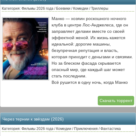
Теперь агенту по недвижимости
предстоит не только справляться с
Категория: Фильмы 2026 года / Боевики / Комедии / Триллеры
выходками родственника, но и
Манко — хозяин роскошного ночного
попытаться сохранить свой бизнес и
клуба в центре Лос-Анджелеса, где он
репутацию.
заправляет делами вместе со своей
эффектной женой. Их жизнь кажется
идеальной: дорогие машины,
безупречная репутация и власть,
которая приходит с деньгами и связями.
Но за блеском фасада скрывается
опасный мир, где каждый шаг может
стать последним.
Всё рушится в одну ночь, когда Манко
становится жертвой дерзкого
ограбления. Преступники похищают
Скачать торрент
деньги, которые он отмывал для
картеля. Теперь он должен не только
вернуть их, но и доказать своим врагам,
Через тернии к звёздам (2026)
что с ним лучше не связываться. В этой
игре на выживание Манко вынужден
Категория: Фильмы 2026 года / Комедии / Приключения / Фантастика
идти на отчаянные шаги, чтобы