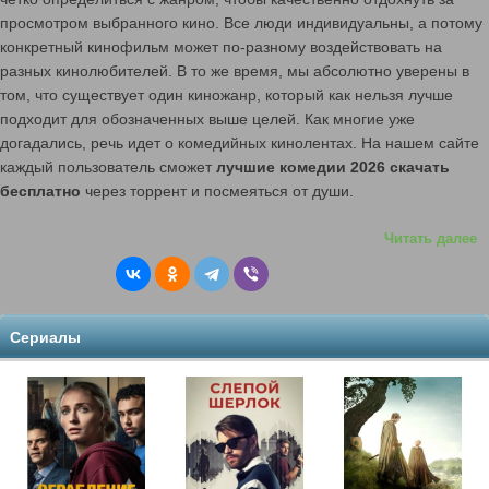
индустрию. Фильм «Модная братва» —
просмотром выбранного кино. Все люди индивидуальны, а потому
это стильная и остроумная комедия о
конкретный кинофильм может по-разному воздействовать на
том, как группа аутсайдеров бросает
разных кинолюбителей. В то же время, мы абсолютно уверены в
вызов системе, используя моду как
том, что существует один киножанр, который как нельзя лучше
оружие.
подходит для обозначенных выше целей. Как многие уже
догадались, речь идет о комедийных кинолентах. На нашем сайте
каждый пользователь сможет
лучшие комедии 2026 скачать
бесплатно
через торрент и посмеяться от души.
Читать далее
Сериалы