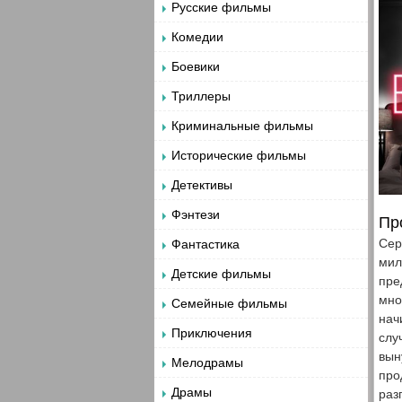
Русские фильмы
Комедии
Боевики
Триллеры
Криминальные фильмы
Исторические фильмы
Детективы
Фэнтези
Пр
Сер
Фантастика
мил
Детские фильмы
пре
мно
Семейные фильмы
нач
Приключения
слу
вын
Мелодрамы
про
Драмы
раз