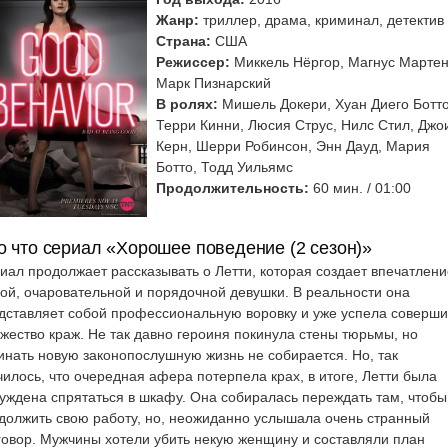
Жанр:
триллер, драма, криминал, детектив
Страна:
США
Режиссер:
Миккель Нёргор, Магнус Мартен
Марк Пизнарский
В ролях:
Мишель Докери, Хуан Диего Ботто
Терри Кинни, Люсия Струс, Нилс Стил, Джо
Керн, Шерри Робинсон, Энн Дауд, Мария
Ботто, Тодд Уильямс
Продолжительность:
60 мин. / 01:00
о что сериал «Хорошее поведение (2 сезон)»
иал продолжает рассказывать о Летти, которая создает впечатлени
ой, очаровательной и порядочной девушки. В реальности она
дставляет собой профессиональную воровку и уже успела соверши
жество краж. Не так давно героиня покинула стены тюрьмы, но
инать новую законопослушную жизнь не собирается.
Но, так
чилось, что очередная афера потерпела крах, в итоге, Летти была
уждена спрятаться в шкафу. Она собиралась переждать там, чтобы
должить свою работу, но, неожиданно услышала очень странный
говор. Мужчины хотели убить некую женщину и составляли план