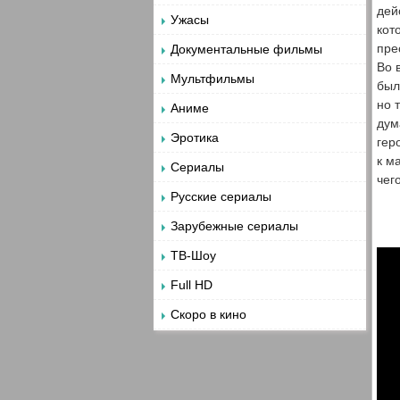
дей
Ужасы
кот
пре
Документальные фильмы
Во 
Мультфильмы
был
но 
Аниме
дум
Эротика
гер
к м
Сериалы
чег
Русские сериалы
Зарубежные сериалы
ТВ-Шоу
Full HD
Скоро в кино