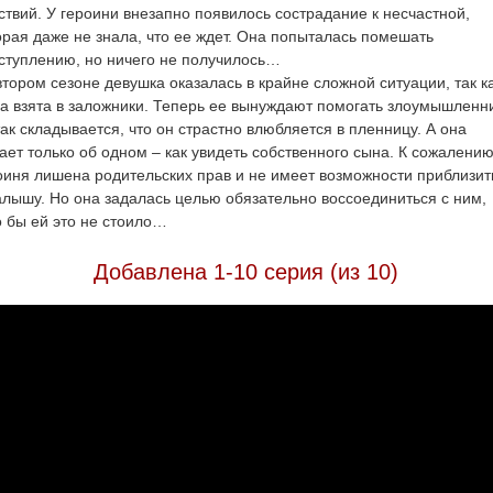
ствий. У героини внезапно появилось сострадание к несчастной,
орая даже не знала, что ее ждет. Она попыталась помешать
ступлению, но ничего не получилось…
втором сезоне девушка оказалась в крайне сложной ситуации, так ка
а взята в заложники. Теперь ее вынуждают помогать злоумышленни
так складывается, что он страстно влюбляется в пленницу. А она
ает только об одном – как увидеть собственного сына. К сожалению
оиня лишена родительских прав и не имеет возможности приблизит
алышу. Но она задалась целью обязательно воссоединиться с ним,
о бы ей это не стоило…
Добавлена 1-10 серия (из 10)