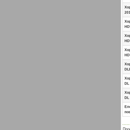
Хор
201
Хор
HDT
Хор
HDT
Хор
HDT
Хор
DLR
Хор
DL 
Хор
DL 
Ел
пов
Про