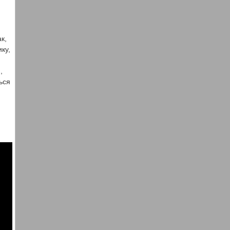
к,
ку,
,
ься