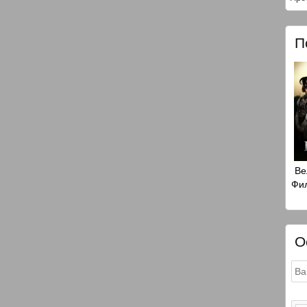
П
Ве
Фил
О