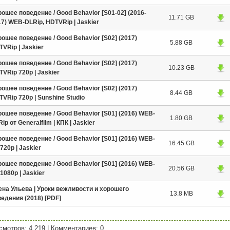
ошее поведение / Good Behavior [S01-02] (2016-
11.71 GB
7) WEB-DLRip, HDTVRip | Jaskier
ошее поведение / Good Behavior [S02] (2017)
5.88 GB
VRip | Jaskier
ошее поведение / Good Behavior [S02] (2017)
10.23 GB
VRip 720p | Jaskier
ошее поведение / Good Behavior [S02] (2017)
8.44 GB
VRip 720p | Sunshine Studio
ошее поведение / Good Behavior [S01] (2016) WEB-
1.80 GB
ip от Generalfilm | КПК | Jaskier
ошее поведение / Good Behavior [S01] (2016) WEB-
16.45 GB
720p | Jaskier
ошее поведение / Good Behavior [S01] (2016) WEB-
20.56 GB
1080p | Jaskier
ена Ульева | Уроки вежливости и хорошего
13.8 MB
едения (2018) [PDF]
смотров: 4 219
|
Комментариев: 0