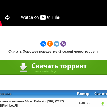
Скачать Хорошее поведение (2 сезон) через торрент
звание
Размер
Скачат
ошее поведение / Good Behavior [S02] (2017)
6.48 GB
Rip | IdeaFilm