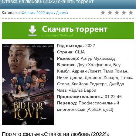
Ставка на любовь (2022) скачать торрент
Категория:
Фильмы 2022 года
/
Драмы
Год выхода:
2022
Страна:
США
Режиссер:
Артур Мухаммад
В ролях:
Доун Халфкенни, Блу
Кимбл, Адриан Локетт, Тами Роман,
Никки Донли, Джернел Ховард, Птоша
Стори, Квейлон Роджерс, Джейда
Чивз, Чарльз Барри
Продолжительность:
01:22:46
Перевод:
Профессиональный
многоголосый [AlphaProject]
Про что фильм «Ставка на любовь (2022)»