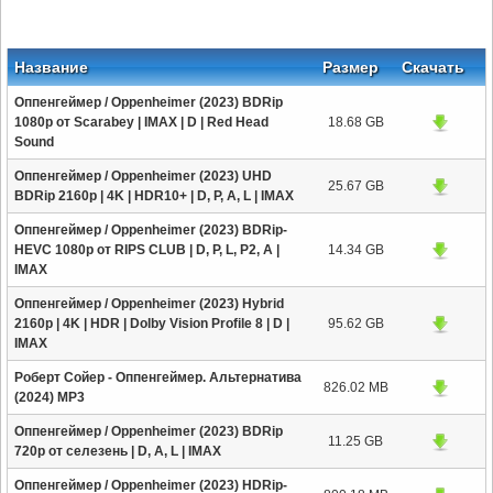
Название
Размер
Скачать
Оппенгеймер / Oppenheimer (2023) BDRip
1080p от Scarabey | IMAX | D | Red Head
18.68 GB
Sound
Оппенгеймер / Oppenheimer (2023) UHD
25.67 GB
BDRip 2160p | 4K | HDR10+ | D, P, A, L | IMAX
Оппенгеймер / Oppenheimer (2023) BDRip-
HEVC 1080p от RIPS CLUB | D, P, L, P2, A |
14.34 GB
IMAX
Оппенгеймер / Oppenheimer (2023) Hybrid
2160p | 4K | HDR | Dolby Vision Profile 8 | D |
95.62 GB
IMAX
Роберт Сойер - Оппенгеймер. Альтернатива
826.02 MB
(2024) MP3
Оппенгеймер / Oppenheimer (2023) BDRip
11.25 GB
720p от селезень | D, A, L | IMAX
Оппенгеймер / Oppenheimer (2023) HDRip-