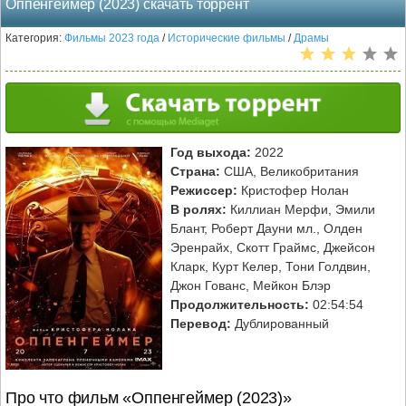
Оппенгеймер (2023) скачать торрент
Категория:
Фильмы 2023 года
/
Исторические фильмы
/
Драмы
Год выхода:
2022
Страна:
США, Великобритания
Режиссер:
Кристофер Нолан
В ролях:
Киллиан Мерфи, Эмили
Блант, Роберт Дауни мл., Олден
Эренрайх, Скотт Граймс, Джейсон
Кларк, Курт Келер, Тони Голдвин,
Джон Гованс, Мейкон Блэр
Продолжительность:
02:54:54
Перевод:
Дублированный
Про что фильм «Оппенгеймер (2023)»