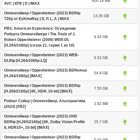
800.18 MB
AVC | КПК | D | IMAX
Оппенгеймер / Oppenheimer (2023) BDRip
13.35 GB
720p от ExKinoRay | D, P, L, A | IMAX
PBS. American Experience: Осуждение
Роберта Оппенгеймера / The Trials of J.
6.43 GB
Robert Oppenheimer (2008) WEB-DL
[H.264/1080p] (сезон 21, серия 1 из 10)
Оппенгеймер / Oppenheimer (2023) WEB-
6.52 GB
DLRip [H.264/1080p-LQ]
Оппенгеймер / Oppenheimer (2023) BDRemux
54.9 GB
[H.264/1080p] [IMAX]
Оппенгеймер / Oppenheimer (2023) BDRip
7.55 GB
[H.266/2160p] [4K, HDR, 10-bit] [IMAX]
Роберт Сойер | Оппенгеймер. Альтернатива
2.92 MB
(2024) [FB2]
Оппенгеймер / Oppenheimer (2023) UHD
BDRip [H.265/2160p] [4K, Dolby Vision Profile
25.7 GB
8, HDR10+, 10-bit] [IMAX]
Оппенгеймер / Oppenheimer (2023) BDRip
9.15 GB