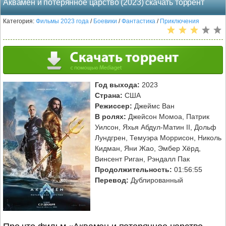
Аквамен и потерянное царство (2023) скачать торрент
Категория:
Фильмы 2023 года
/
Боевики
/
Фантастика
/
Приключения
Год выхода:
2023
Страна:
США
Режиссер:
Джеймс Ван
В ролях:
Джейсон Момоа, Патрик
Уилсон, Яхья Абдул-Матин II, Дольф
Лундгрен, Темуэра Моррисон, Николь
Кидман, Яни Жао, Эмбер Хёрд,
Винсент Риган, Рэндалл Пак
Продолжительность:
01:56:55
Перевод:
Дублированный