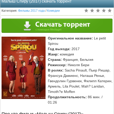
Малыш Спиру (2017) скачать торрент
Категория:
Фильмы 2017 года
/
Комедии
Оригинальное название:
Le petit
Spirou
Год выхода:
2017
Жанр:
комедия
Страна:
Франция, Бельгия
Режиссер:
Николя Бери
В ролях:
Sacha Pinault, Пьер Ришар,
Франсуа Дамиенс, Наташа Ренье,
Гвендолин Гурвенек, Филипп Катерин,
Армель, Lila Poulet, Mah? Laridan,
Timoth?e Moffen
Продолжительность:
86 мин. /
01:26
Про что фильм «Малыш Спиру (2017)»