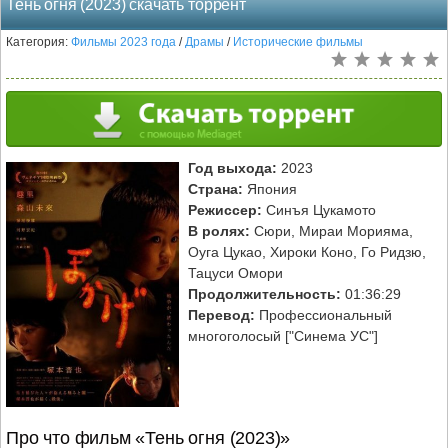
Тень огня (2023) скачать торрент
Категория:
Фильмы 2023 года
/
Драмы
/
Исторические фильмы
Год выхода:
2023
Страна:
Япония
Режиссер:
Синъя Цукамото
В ролях:
Сюри, Мираи Морияма,
Оуга Цукао, Хироки Коно, Го Ридзю,
Тацуси Омори
Продолжительность:
01:36:29
Перевод:
Профессиональный
многоголосый ["Синема УС"]
Про что фильм «Тень огня (2023)»