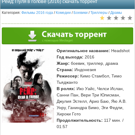
Рейд: Пуля в голове (2016) скачать торрент
Категория:
Фильмы 2016 года
/
Комедии
/
Боевики
/
Триллеры
/
Драмы
Оригинальное название:
Headshot
Год выхода:
2016
Жанр:
боевик, триллер, драма
Страна:
Индонезия
Режиссер:
Кимо Стамбол, Тимо
Тьяджанто
В ролях:
Ико Уайс, Челси Ислан,
Санни Пан, Вери Три Юлисман,
Джулия Эстелл, Арио Баю, Яю А.В.
Унру, Ганиндра Бимо, Эги Федли,
Хироки Гото
Продолжительность:
117 мин. /
01:57