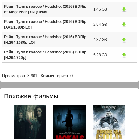
Рейд: Пуля в голове / Headshot (2016) BDRip
1.46 GB
от MegaPeer | Лицензия
Рейд: Пуля в голове / Headshot (2016) BDRip
2.54 GB
[AV1/1080p-LQ]
Рейд: Пуля в голове / Headshot (2016) BDRip
4.37 GB
[H.264/1080p-LQ]
Рейд: Пуля в голове / Headshot (2016) BDRip
5.28 GB
[H.264/720p]
Просмотров: 3 661
|
Комментариев: 0
Похожие фильмы