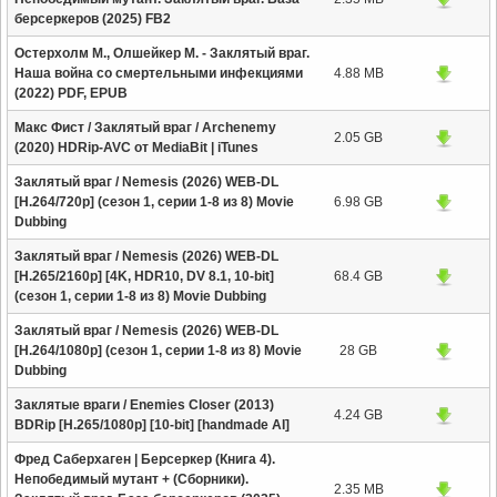
берсеркеров (2025) FB2
Остерхолм М., Олшейкер М. - Заклятый враг.
Наша война со смертельными инфекциями
4.88 MB
(2022) PDF, EPUB
Макс Фист / Заклятый враг / Archenemy
2.05 GB
(2020) HDRip-AVC от MediaBit | iTunes
Заклятый враг / Nemesis (2026) WEB-DL
[H.264/720p] (сезон 1, серии 1-8 из 8) Movie
6.98 GB
Dubbing
Заклятый враг / Nemesis (2026) WEB-DL
[H.265/2160p] [4K, HDR10, DV 8.1, 10-bit]
68.4 GB
(сезон 1, серии 1-8 из 8) Movie Dubbing
Заклятый враг / Nemesis (2026) WEB-DL
[H.264/1080p] (сезон 1, серии 1-8 из 8) Movie
28 GB
Dubbing
Заклятые враги / Enemies Closer (2013)
4.24 GB
BDRip [H.265/1080p] [10-bit] [handmade AI]
Фред Саберхаген | Берсеркер (Книга 4).
Непобедимый мутант + (Сборники).
2.35 MB