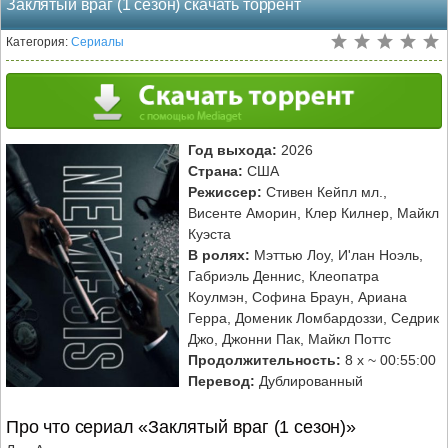
Заклятый враг (1 сезон) скачать торрент
Категория:
Сериалы
Год выхода:
2026
Страна:
США
Режиссер:
Стивен Кейпл мл.,
Висенте Аморин, Клер Килнер, Майкл
Куэста
В ролях:
Мэттью Лоу, И'лан Ноэль,
Габриэль Деннис, Клеопатра
Коулмэн, Софина Браун, Ариана
Герра, Доменик Ломбардоззи, Седрик
Джо, Джонни Пак, Майкл Поттс
Продолжительность:
8 x ~ 00:55:00
Перевод:
Дублированный
Про что сериал «Заклятый враг (1 сезон)»