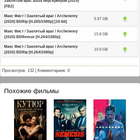
Заклятый враг. База берсеркеров (2025)
[FB2]
Макс Фист / Заклятый враг / Archenemy
5.97 GB
(2020) BDRip [H.265/1080p] [10-bit]
Макс Фист / Заклятый враг / Archenemy
15.8 GB
(2020) BDRemux [H.264/1080p]
Макс Фист / Заклятый враг / Archenemy
10.9 GB
(2020) BDRip [H.264/1080p]
Просмотров: 132
|
Комментариев: 0
Похожие фильмы