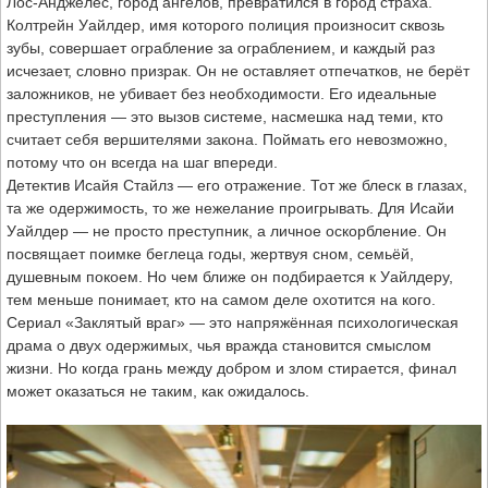
Лос-Анджелес, город ангелов, превратился в город страха.
Колтрейн Уайлдер, имя которого полиция произносит сквозь
зубы, совершает ограбление за ограблением, и каждый раз
исчезает, словно призрак. Он не оставляет отпечатков, не берёт
заложников, не убивает без необходимости. Его идеальные
преступления — это вызов системе, насмешка над теми, кто
считает себя вершителями закона. Поймать его невозможно,
потому что он всегда на шаг впереди.
Детектив Исайя Стайлз — его отражение. Тот же блеск в глазах,
та же одержимость, то же нежелание проигрывать. Для Исайи
Уайлдер — не просто преступник, а личное оскорбление. Он
посвящает поимке беглеца годы, жертвуя сном, семьёй,
душевным покоем. Но чем ближе он подбирается к Уайлдеру,
тем меньше понимает, кто на самом деле охотится на кого.
Сериал «Заклятый враг» — это напряжённая психологическая
драма о двух одержимых, чья вражда становится смыслом
жизни. Но когда грань между добром и злом стирается, финал
может оказаться не таким, как ожидалось.