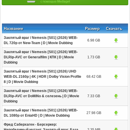
Название
Размер
Скачать
Заклятый враг / Nemesis [S01] (2026) WEB-
6.98 GB
DL 720p от New-Team | D | Movie Dubbing
Заклятый враг / Nemesis [S01] (2026) WEB-
DLRip-AVC от Generalfilm | КПК | D | Movie
1.73 GB
Dubbing
Заклятый враг / Nemesis [S01] (2026) UHD
WEB-DL 2160p | 4K | HDR | Dolby Vision Profile
68.42 GB
8 | D | Movie Dubbing
Заклятый враг / Nemesis [S01] (2026) WEB-
DLRip-AVC от DoMiNo & селезень | D | Movie
7.33 GB
Dubbing
Заклятый враг / Nemesis [S01] (2026) WEB-
27.98 GB
DL 1080p от EniaHD | D | Movie Dubbing
Фред Саберхаген - Берсеркер:
Непобедимый мутант. Заклятый враг. База
2.35 MB