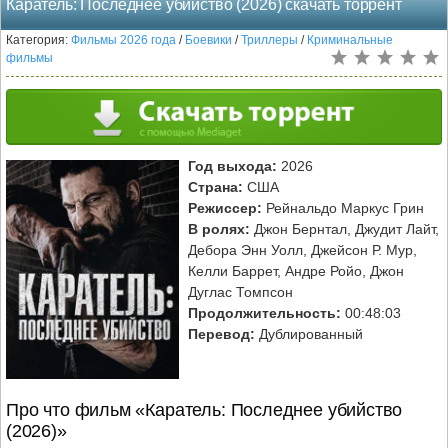
Каратель: Последнее убийство (2026) скачать торрент
Категория:
Фильмы 2026 года
/
Боевики
/
Триллеры
/
Криминальные
фильмы
Год выхода:
2026
Страна:
США
Режиссер:
Рейнальдо Маркус Грин
В ролях:
Джон Бернтал, Джудит Лайт,
Дебора Энн Уолл, Джейсон Р. Мур,
Келли Баррет, Андре Ройо, Джон
Дуглас Томпсон
Продолжительность:
00:48:03
Перевод:
Дублированный
Про что фильм «Каратель: Последнее убийство
(2026)»