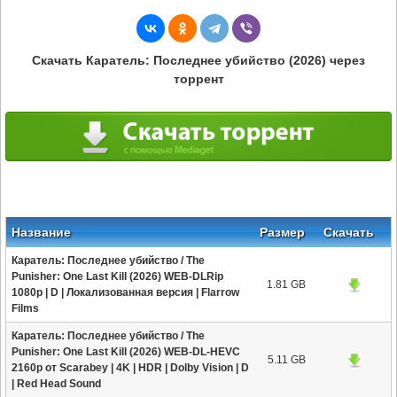
Скачать Каратель: Последнее убийство (2026) через
торрент
Название
Размер
Скачать
Каратель: Последнее убийство / The
Punisher: One Last Kill (2026) WEB-DLRip
1.81 GB
1080p | D | Локализованная версия | Flarrow
Films
Каратель: Последнее убийство / The
Punisher: One Last Kill (2026) WEB-DL-HEVC
5.11 GB
2160p от Scarabey | 4K | HDR | Dolby Vision | D
| Red Head Sound