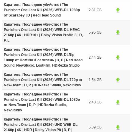
Каратель: Последнее убийство / The
Punisher: One Last Kill (2026) WEB-DL 1080p
2.31 GB
от Scarabey | D | Red Head Sound
Каратель: Последнее убийство / The
Punisher: One Last Kill (2026) WEB-DL-HEVC
5.95 GB
2160p | 4K | HDR10+ | Dolby Vision Profile 8 | D,
P, L
Каратель: Последнее убийство / The
Punisher: One Last Kill (2026) WEB-DLRip
2.44 GB
1080p от DoMiNo & селезень | D, P | Red Head
Sound, NewStudio, LostFilm, HDRezka Studio
Каратель: Последнее убийство / The
Punisher: One Last Kill (2026) WEB-DL 720p от
1.54 GB
New-Team | D, P | HDRezka Studio, NewStudio
Каратель: Последнее убийство / The
Punisher: One Last Kill (2026) WEB-DL 1080p
2.48 GB
от New-Team | D, P | HDRezka Studio,
NewStudio
Каратель: Последнее убийство / The
Punisher: One Last Kill (2026) UHD WEB-DL
5.09 GB
2160p | 4K | HDR | Dolby Vision P8 | D, P |