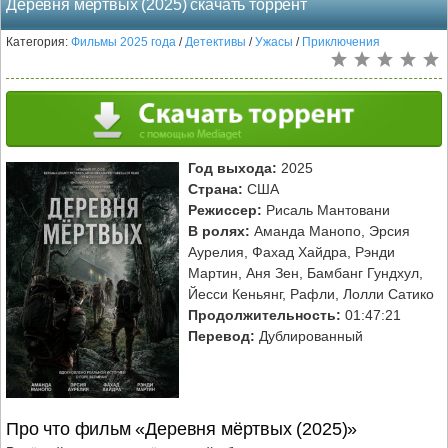
Деревня мёртвых (2025) скачать торрент
Категория:
Фильмы 2025 года
/
Детективы
/
Ужасы
/
Приключения
Год выхода:
2025
Страна:
США
Режиссер:
Рисаль Мантовани
В ролях:
Аманда Манопо, Эрсия
Аурелия, Фахад Хайдра, Рэнди
Мартин, Аня Зен, Бамбанг Гундхул,
Йесси Кеньянг, Рафли, Лолли Сатико
Продолжительность:
01:47:21
Перевод:
Дублированный
Про что фильм «Деревня мёртвых (2025)»