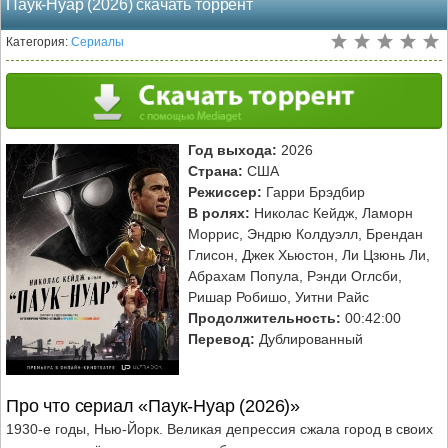
Паук-Нуар (2026) скачать торрент
Категория:
Сериалы
Год выхода:
2026
Страна:
США
Режиссер:
Гарри Брэдбир
В ролях:
Николас Кейдж, Ламорн
Моррис, Эндрю Колдуэлл, Брендан
Глисон, Джек Хьюстон, Ли Цзюнь Ли,
Абрахам Попула, Рэнди Оглсби,
Ришар Робишо, Уитни Райс
Продолжительность:
00:42:00
Перевод:
Дублированный
Про что сериал «Паук-Нуар (2026)»
1930-е годы, Нью-Йорк. Великая депрессия сжала город в своих