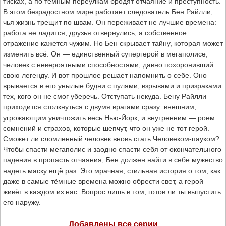
тисках, а по тёмным переулкам бродят отчаяние и преступность.
В этом безрадостном мире работает следователь Бен Райлли,
чья жизнь трещит по швам. Он переживает не лучшие времена:
работа не ладится, друзья отвернулись, а собственное
отражение кажется чужим. Но Бен скрывает тайну, которая может
изменить всё. Он — единственный супергерой в мегаполисе,
человек с невероятными способностями, давно похоронивший
свою легенду. И вот прошлое решает напомнить о себе. Оно
врывается в его унылые будни с пулями, взрывами и призраками
тех, кого он не смог уберечь. Отступать некуда. Бену Райлли
приходится столкнуться с двумя врагами сразу: внешним,
угрожающим уничтожить весь Нью-Йорк, и внутренним — роем
сомнений и страхов, которые шепчут, что он уже не тот герой.
Сможет ли сломленный человек вновь стать Человеком-пауком?
Чтобы спасти мегаполис и заодно спасти себя от окончательного
падения в пропасть отчаяния, Бен должен найти в себе мужество
надеть маску ещё раз. Это мрачная, стильная история о том, как
даже в самые тёмные времена можно обрести свет, а герой
живёт в каждом из нас. Вопрос лишь в том, готов ли ты выпустить
его наружу.
Добавлены все серии