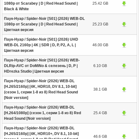
1080p от Scarabey | D | Red Head Sound |
25.42 GB
Black & White
Паук-Нуар / Spider-Noir [S01] (2026) WEB-DL
1080p от Scarabey | D | Red Head Sound |
25.23 GB
Цветная версия
Паук-Нуар / Spider-Noir [S01] (2026) UHD
WEB-DL 2160p | 4K | SDR | D, P, P2, A, L |
46.00 GB
Цветная версия
Паук-Нуар / Spider-Noir [S01] (2026) WEB-
DLRip-AVC от DoMiNo & селезень | D, P |
6.10 GB
HDrezka Studio | Цветная версия
Паук-Нуар / Spider-Noir (2026) WEB-DL
[H.265/2160p] [4K, HDR10, DV 8.1, 10-bit]
38.1 GB
(сезон 1, серии 1-8 из 8) Red Head Sound
[Noir version]
Паук-Нуар / Spider-Noir (2026) WEB-DL
[H.264/1080p] (сезон 1, серии 1-8 из 8) Red
25.4 GB
Head Sound [Noir version]
Паук-Нуар / Spider-Noir (2026) WEB-DL
[H.265/2160p] [4K, HDR10+, DV 8.1, 10-bit]
46.6 GB