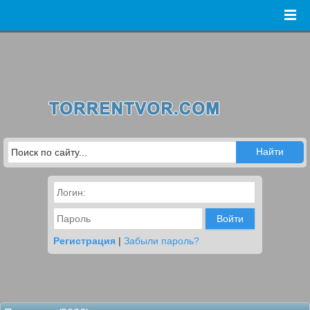
Войти
Регистрация
|
Забыли пароль?