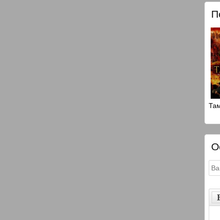
П
Там
О