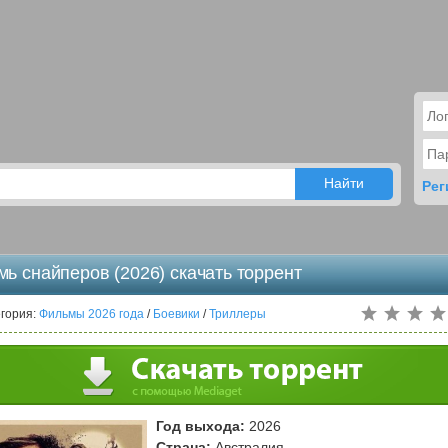
Рег
мь снайперов (2026) скачать торрент
гория:
Фильмы 2026 года
/
Боевики
/
Триллеры
Год выхода:
2026
Страна:
Австралия