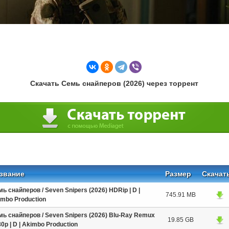
Скачать Семь снайперов (2026) через торрент
звание
Размер
Скачат
ь снайперов / Seven Snipers (2026) HDRip | D |
745.91 MB
imbo Production
ь снайперов / Seven Snipers (2026) Blu-Ray Remux
19.85 GB
0p | D | Akimbo Production