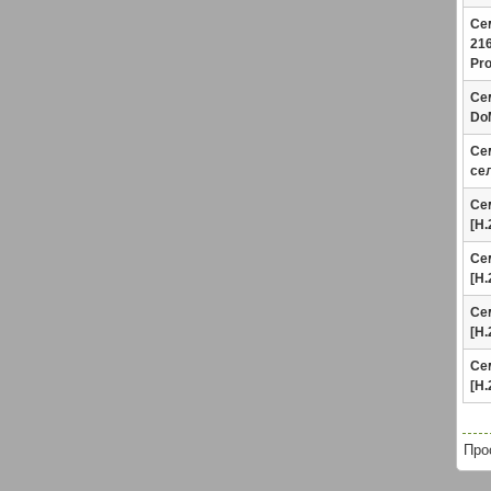
Се
216
Pro
Сем
DoM
Сем
сел
Се
[H.
Се
[H.
Сем
[H.
Се
[H.
Про