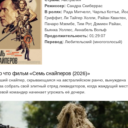
Режиссер:
Сандра Скиберрас
В ролях:
Рада Митчелл, Чарльз Коттье, Йо
Гриффит, Ли Тайгер Холли, Райан Квантен,
Пачаро Мзембе, Тим Рот, Дэмиен Райан,
Бьянка Уоллес, Аннабель Вольф
Продолжительность:
01:29:07
Перевод:
Любительский (многоголосый)
о что фильм «Семь снайперов (2026)»
ший снайпер, скрывающаяся на австралийском ранчо, вынуждена
ва собрать свой элитный отряд ликвидаторов, когда жаждущий мест
евой командир начинает угрожать её дочери.