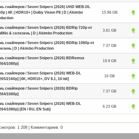
мь снайперов / Seven Snipers (2026) UHD WEB-DL
0p | 4K | HDR10+ | Dolby Vision P8 | D | Akimbo
15.98 GB
duction
ь снайперов / Seven Snipers (2026) BDRip 720p от
3.81 GB
iNo & селезень | D | Akimbo Production
ь снайперов / Seven Snipers (2026) BDRip 1080p от
7.37 GB
езень | D | Akimbo Production
мь снайперов / Seven Snipers (2026) BDRemux
19.9 GB
264/1080p]
мь снайперов / Seven Snipers (2026) WEB-DL
16 GB
265/2160p] [4K, HDR10+, DV 8.1, 10-bit]
ь снайперов / Seven Snipers (2026) BDRip
7.37 GB
264/1080p]
мь снайперов / Seven Snipers (2026) WEB-DL
6.23 GB
264/1080p] [EN / RU, EN Sub]
смотров: 1 208
|
Комментариев: 0