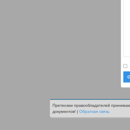
О
Претензии правообладателей принимают
документов! |
Обратная связь