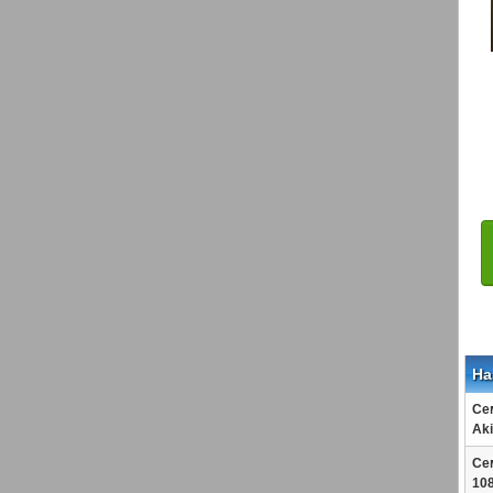
На
Сем
Ak
Сем
108