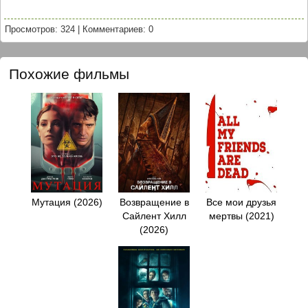
Просмотров: 324
|
Комментариев: 0
Похожие фильмы
Мутация (2026)
Возвращение в
Все мои друзья
Сайлент Хилл
мертвы (2021)
(2026)