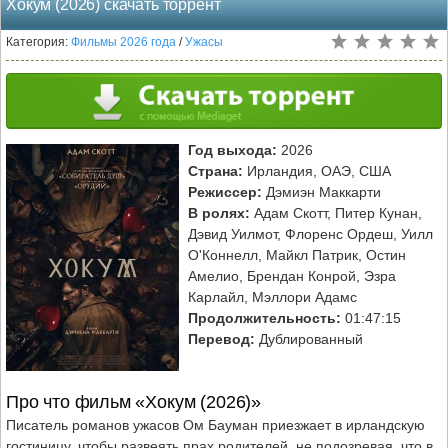
Хокум (2026) скачать торрент
Категория:
Фильмы 2026 года
/
Ужасы
Год выхода:
2026
Страна:
Ирландия, ОАЭ, США
Режиссер:
Дэмиэн Маккарти
В ролях:
Адам Скотт, Питер Кунан,
Дэвид Уилмот, Флоренс Ордеш, Уилл
О'Коннелл, Майкл Патрик, Остин
Амелио, Брендан Конрой, Эзра
Карлайл, Мэллори Адамс
Продолжительность:
01:47:15
Перевод:
Дублированный
Про что фильм «Хокум (2026)»
Писатель романов ужасов Ом Бауман приезжает в ирландскую
гостиницу, чтобы развеять прах родителей, не подозревая, что в