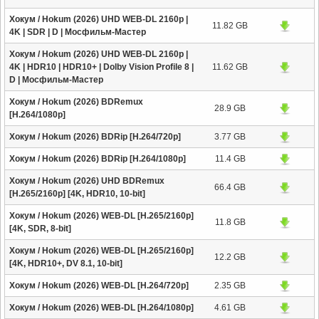
Хокум / Hokum (2026) UHD WEB-DL 2160p |
11.82 GB
4K | SDR | D | Мосфильм-Мастер
Хокум / Hokum (2026) UHD WEB-DL 2160p |
4K | HDR10 | HDR10+ | Dolby Vision Profile 8 |
11.62 GB
D | Мосфильм-Мастер
Хокум / Hokum (2026) BDRemux
28.9 GB
[H.264/1080p]
Хокум / Hokum (2026) BDRip [H.264/720p]
3.77 GB
Хокум / Hokum (2026) BDRip [H.264/1080p]
11.4 GB
Хокум / Hokum (2026) UHD BDRemux
66.4 GB
[H.265/2160p] [4K, HDR10, 10-bit]
Хокум / Hokum (2026) WEB-DL [H.265/2160p]
11.8 GB
[4K, SDR, 8-bit]
Хокум / Hokum (2026) WEB-DL [H.265/2160p]
12.2 GB
[4K, HDR10+, DV 8.1, 10-bit]
Хокум / Hokum (2026) WEB-DL [H.264/720p]
2.35 GB
Хокум / Hokum (2026) WEB-DL [H.264/1080p]
4.61 GB