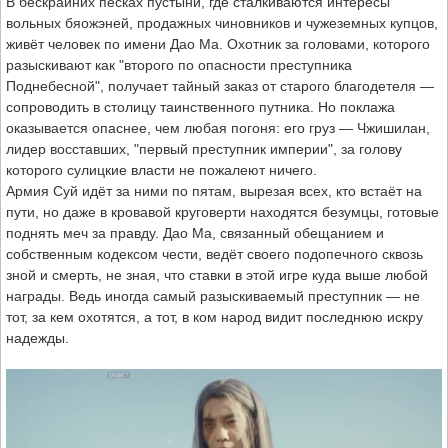
В бескрайних песках пустыни, где сталкиваются интересы
вольных бяожэней, продажных чиновников и чужеземных купцов,
живёт человек по имени Дао Ма. Охотник за головами, которого
разыскивают как "второго по опасности преступника
Поднебесной", получает тайный заказ от старого благодетеля —
сопроводить в столицу таинственного путника. Но поклажа
оказывается опаснее, чем любая погоня: его груз — Чжишилан,
лидер восставших, "первый преступник империи", за голову
которого сулицкие власти не пожалеют ничего.
Армия Суй идёт за ними по пятам, вырезая всех, кто встаёт на
пути, но даже в кровавой круговерти находятся безумцы, готовые
поднять меч за правду. Дао Ма, связанный обещанием и
собственным кодексом чести, ведёт своего подопечного сквозь
зной и смерть, не зная, что ставки в этой игре куда выше любой
награды. Ведь иногда самый разыскиваемый преступник — не
тот, за кем охотятся, а тот, в ком народ видит последнюю искру
надежды.