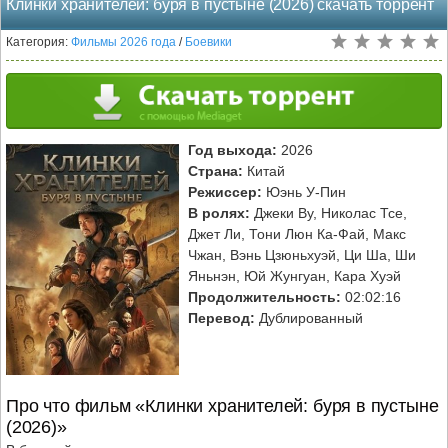
Клинки хранителей: буря в пустыне (2026) скачать торрент
Категория:
Фильмы 2026 года
/
Боевики
Год выхода:
2026
Страна:
Китай
Режиссер:
Юэнь У-Пин
В ролях:
Джеки Ву, Николас Тсе,
Джет Ли, Тони Люн Ка-Фай, Макс
Чжан, Вэнь Цзюньхуэй, Ци Ша, Ши
Яньнэн, Юй Жунгуан, Кара Хуэй
Продолжительность:
02:02:16
Перевод:
Дублированный
Про что фильм «Клинки хранителей: буря в пустыне
(2026)»