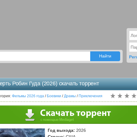
Рег
ерть Робин Гуда (2026) скачать торрент
гория:
Фильмы 2026 года
/
Боевики
/
Драмы
/
Приключения
Год выхода:
2026
Страна:
США