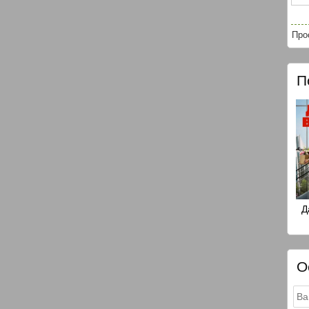
Про
П
Д
О