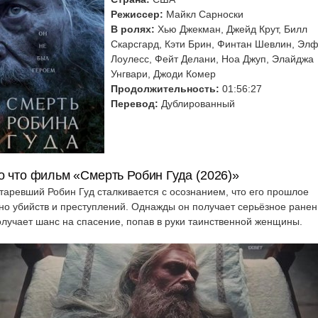
Режиссер:
Майкл Сарноски
В ролях:
Хью Джекман, Джейд Крут, Билл
Скарсгард, Кэти Брин, Финтан Шевлин, Эл
Лоулесс, Фейт Делани, Ноа Джуп, Элайджа
Унгвари, Джоди Комер
Продолжительность:
01:56:27
Перевод:
Дублированный
о что фильм «Смерть Робин Гуда (2026)»
таревший Робин Гуд сталкивается с осознанием, что его прошлое
но убийств и преступлений. Однажды он получает серьёзное ране
олучает шанс на спасение, попав в руки таинственной женщины.