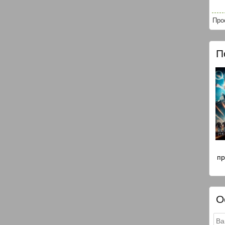
Про
П
пр
О