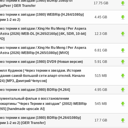
ез тернии к звездам (1980) BDRip 1080p от
17.75 GB
aPeer | GER Transfer
ез тернии к звёздам (1980) WEBRip [H.264/1080p]
4.45 GB
рии 1-2 из 2)
ез тернии к звёздам / Xing He Ru Meng / Per Aspera
Astra (2026) WEB-DL [H.265/2160p] [4K, SDR, 10-bit]
12.3 GB
VO]
ез тернии к звёздам / Xing He Ru Meng / Per Aspera
6.81 GB
Astra (2026) WEBRip [H.265/1080p] [MVO]
ез тернии к звёздам (1980) DVD9 (Новая версия)
5.91 GB
илл Кудинов | Через тернии к звездам. История
здания самой большой сети апарт-отелей. Начало
515 MB
24) [MP3, Дмитрий Чепусов]
ез тернии к звёздам (1980) BDRip [H.264]
4.95 GB
кументальный фильм о восстановлении
нокартины "Через Тернии к звёздам" (2002) WEBRip
545 MB
265] [handmade upscale AI]
ез тернии к звездам (1980) BDRip [H.264/1080p]
17.7 GB
рии 1-2 из 2) [GER Transfer]