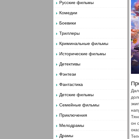
Русские фильмы
Комедии
Боевики
Триллеры
Криминальные фильмы
Исторические фильмы
Детективы
Фэнтези
Пр
Фантастика
Дал
Детские фильмы
дол
эки
Семейные фильмы
нап
Приключения
Тян
он 
Мелодрамы
ока
Драмы
Теп