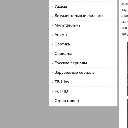
око
Ужасы
над
спо
Документальные фильмы
ста
Мультфильмы
шаг
про
Аниме
Эротика
Сериалы
Русские сериалы
Зарубежные сериалы
ТВ-Шоу
Full HD
Скоро в кино