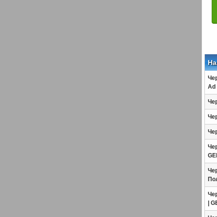
На
Чер
Ad 
Че
Че
Че
Чер
GE
Чер
По
Чер
| G