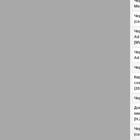
Чер
Meg
Чер
(се
Чер
Ad 
[M
Чер
Ad 
Чер
Кир
со
(20
Чер
До
ки
[H.
Чер
(се