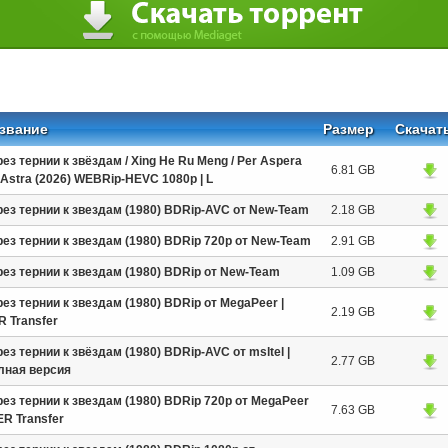
звание
Размер
Скачат
ез тернии к звёздам / Xing He Ru Meng / Per Aspera
6.81 GB
Astra (2026) WEBRip-HEVC 1080p | L
рез тернии к звездам (1980) BDRip-AVC от New-Team
2.18 GB
рез тернии к звездам (1980) BDRip 720p от New-Team
2.91 GB
рез тернии к звездам (1980) BDRip от New-Team
1.09 GB
ез тернии к звездам (1980) BDRip от MegaPeer |
2.19 GB
R Transfer
ез тернии к звёздам (1980) BDRip-AVC от msltel |
2.77 GB
лная версия
ез тернии к звездам (1980) BDRip 720p от MegaPeer
7.63 GB
ER Transfer