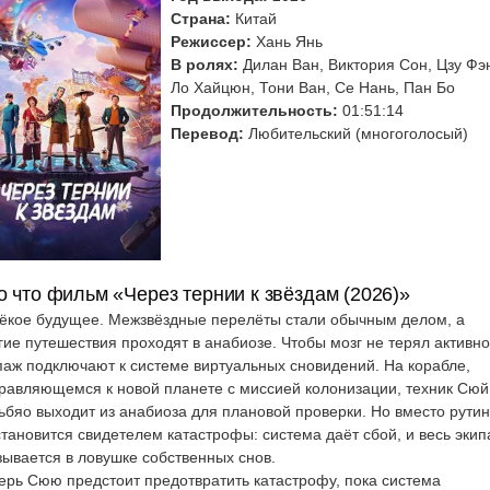
Страна:
Китай
Режиссер:
Хань Янь
В ролях:
Дилан Ван, Виктория Сон, Цзу Фэ
Ло Хайцюн, Тони Ван, Се Нань, Пан Бо
Продолжительность:
01:51:14
Перевод:
Любительский (многоголосый)
о что фильм «Через тернии к звёздам (2026)»
ёкое будущее. Межзвёздные перелёты стали обычным делом, а
гие путешествия проходят в анабиозе. Чтобы мозг не терял активно
паж подключают к системе виртуальных сновидений. На корабле,
равляющемся к новой планете с миссией колонизации, техник Сюй
ьбяо выходит из анабиоза для плановой проверки. Но вместо рути
становится свидетелем катастрофы: система даёт сбой, и весь экип
зывается в ловушке собственных снов.
ерь Сюю предстоит предотвратить катастрофу, пока система