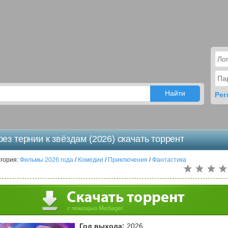
Рег
ез тернии к звёздам (2026) скачать торрент
гория:
Фильмы 2026 года
/
Комедии
/
Приключения
/
Фантастика
Год выхода:
2026