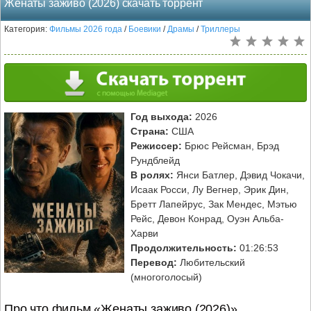
Женаты заживо (2026) скачать торрент
Категория:
Фильмы 2026 года
/
Боевики
/
Драмы
/
Триллеры
Год выхода:
2026
Страна:
США
Режиссер:
Брюс Рейсман, Брэд
Рундблейд
В ролях:
Янси Батлер, Дэвид Чокачи,
Исаак Росси, Лу Вегнер, Эрик Дин,
Бретт Лапейрус, Зак Мендес, Мэтью
Рейс, Девон Конрад, Оуэн Альба-
Харви
Продолжительность:
01:26:53
Перевод:
Любительский
(многоголосый)
Про что фильм «Женаты заживо (2026)»