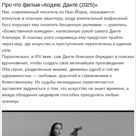
Про что фильм «Кодекс Данте (2025)»
Ник, современный писатель из Нью-Йорка, оказывается
втянутым в опасную авантюру, когда влиятельный мафиозный
босс поручает ему похитить бесценную реликвию — рукопись
«Божественной комедии», написанную рукой самого Данте
Алигьери. В поисках этого сокровища ему предстоит пройти
через мир, где искусство и преступление переплетены в едином
узле.
Параллельно, в XIV веке, сам Данте Алигьери блуждает в поисках
вдохновения, чтобы создать своё величайшее произведение.
Оба героя, разделённые веками, движимы одной и той же
одержимостью — любовью, красотой и стремлением к
божественному. Их судьбы неожиданно переплетаются,
заставляя задуматься о том, что искусство не знает времени, а
жажда обладания шедевром способна преодолеть любые
границы.