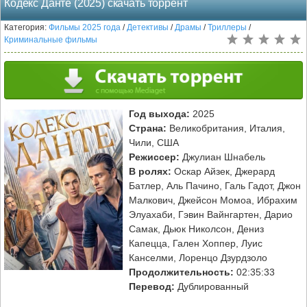
Кодекс Данте (2025) скачать торрент
Категория:
Фильмы 2025 года
/
Детективы
/
Драмы
/
Триллеры
/
Криминальные фильмы
Год выхода:
2025
Страна:
Великобритания, Италия,
Чили, США
Режиссер:
Джулиан Шнабель
В ролях:
Оскар Айзек, Джерард
Батлер, Аль Пачино, Галь Гадот, Джон
Малкович, Джейсон Момоа, Ибрахим
Элуахаби, Гэвин Вайнгартен, Дарио
Самак, Дьюк Николсон, Дениз
Капецца, Гален Хоппер, Луис
Канселми, Лоренцо Дзурдзоло
Продолжительность:
02:35:33
Перевод:
Дублированный