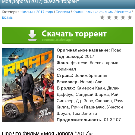
Моя Дорога (2017) скачать торрент
Категория:
Фильмы 2017 года
/
Боевики
/
Криминальные фильмы
/
Фэнтези
/
Драмы
Оригинальное название:
Road
Год выхода:
2017
Жанр:
фэнтези, боевик, драма,
криминал
Страна:
Великобритания
Режиссер:
Насиф Али
В ролях:
Камерон Каан, Дилан
Даффус, Санджай Шарма, Рэй
Синклер, Д-р Зевс, Скорчер, Роуч.
Килла, Риччи Гварначчо, Уинстон
Шоуан, Том Занетти
Продолжительность:
01:32:07
Про что фильм «Моя Дорога (2017)»