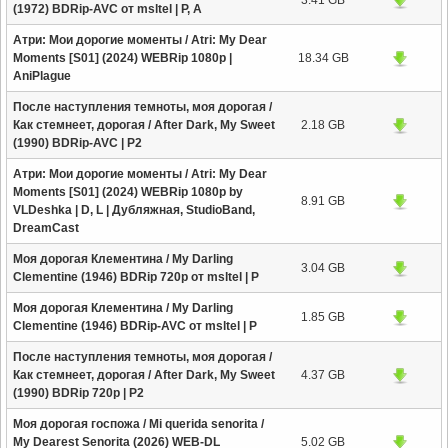
3.41 GB
(1972) BDRip-AVC от msltel | P, A
Атри: Мои дорогие моменты / Atri: My Dear
Moments [S01] (2024) WEBRip 1080p |
18.34 GB
AniPlague
После наступления темноты, моя дорогая /
Как стемнеет, дорогая / After Dark, My Sweet
2.18 GB
(1990) BDRip-AVC | P2
Атри: Мои дорогие моменты / Atri: My Dear
Moments [S01] (2024) WEBRip 1080p by
8.91 GB
VLDeshka | D, L | Дубляжная, StudioBand,
DreamCast
Моя дорогая Клементина / My Darling
3.04 GB
Clementine (1946) BDRip 720p от msltel | P
Моя дорогая Клементина / My Darling
1.85 GB
Clementine (1946) BDRip-AVC от msltel | P
После наступления темноты, моя дорогая /
Как стемнеет, дорогая / After Dark, My Sweet
4.37 GB
(1990) BDRip 720p | P2
Моя дорогая госпожа / Mi querida senorita /
My Dearest Senorita (2026) WEB-DL
5.02 GB