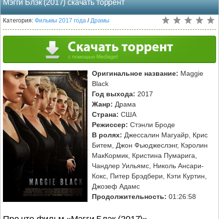
Мэгги Блэк (2017) скачать торрент
Категория:
Фильмы 2017 года
/
Драмы
Оригинальное название:
Maggie
Black
Год выхода:
2017
Жанр:
Драма
Страна:
США
Режиссер:
Стэнли Броде
В ролях:
Джессалин Магуайр, Крис
Битем, Джон Фьюджеслэнг, Кэролин
МакКормик, Кристина Пумарига,
Чандлер Уильямс, Николь Ансари-
Кокс, Питер Брэдбери, Кэти Куртин,
Джозеф Адамс
Продолжительность:
01:26:58
Про что фильм «Мэгги Блэк (2017)»