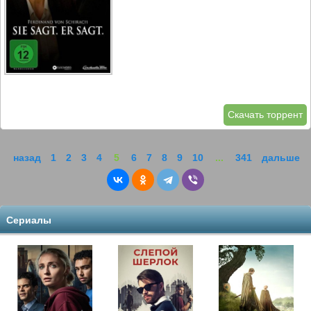
Скачать торрент
назад
1
2
3
4
5
6
7
8
9
10
...
341
дальше
Сериалы