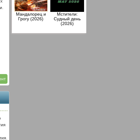
их
и.
Мандалорец и
Мстители:
Грогу (2026)
Судный день
(2026)
ент
е
тия
тия.