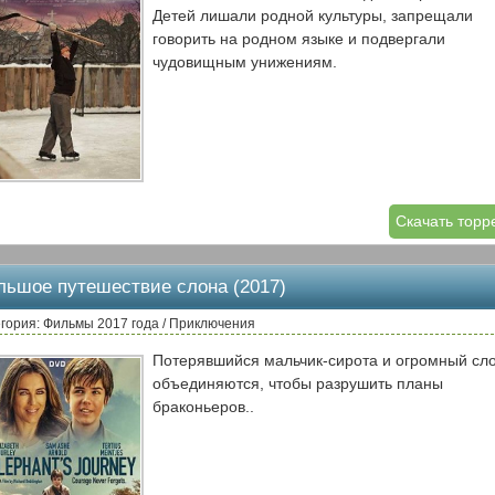
Детей лишали родной культуры, запрещали
говорить на родном языке и подвергали
чудовищным унижениям.
Скачать торр
льшое путешествие слона (2017)
гория: Фильмы 2017 года / Приключения
Потерявшийся мальчик-сирота и огромный сл
объединяются, чтобы разрушить планы
браконьеров..