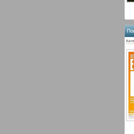
По
Кате