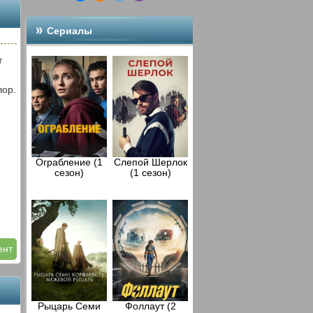
Сериалы
т
лор.
Ограбление (1
Слепой Шерлок
сезон)
(1 сезон)
ент
Рыцарь Семи
Фоллаут (2