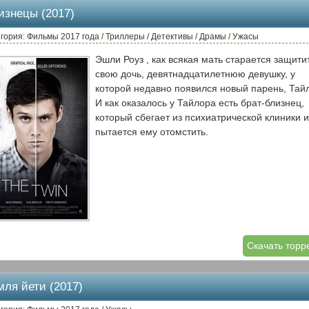
изнецы (2017)
гория: Фильмы 2017 года / Триллеры / Детективы / Драмы / Ужасы
Эшли Роуз , как всякая мать старается защити
свою дочь, девятнадцатилетнюю девушку, у
которой недавно появился новый парень, Тай
И как оказалось у Тайлора есть брат-близнец,
который сбегает из психиатрической клиники и
пытается ему отомстить.
Скачать торр
мля йети (2017)