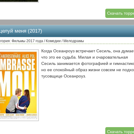
Скачать торр
целуй меня (2017)
гория: Фильмы 2017 года / Комедии / Мелодрамы
Когда Осеанроуз встречает Сесиль, она думает
что это ее судьба. Милая и очаровательная
Сесиль занимается фотографией и гимнастик
но ее спокойный образ жизни совсем не подх
тусовщице Осеанроуз.
Скачать торр