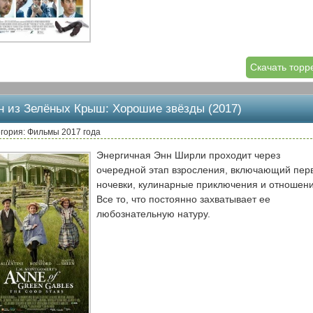
Скачать торр
н из Зелёных Крыш: Хорошие звёзды (2017)
гория: Фильмы 2017 года
Энергичная Энн Ширли проходит через
очередной этап взросления, включающий пер
ночевки, кулинарные приключения и отношени
Все то, что постоянно захватывает ее
любознательную натуру.