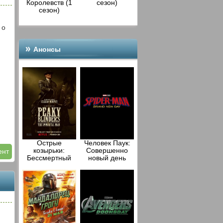
Королевств (1
сезон)
сезон)
 о
Анонсы
Острые
Человек Паук:
козырьки:
Совершенно
ент
Бессмертный
новый день
человек (2026)
(2026)