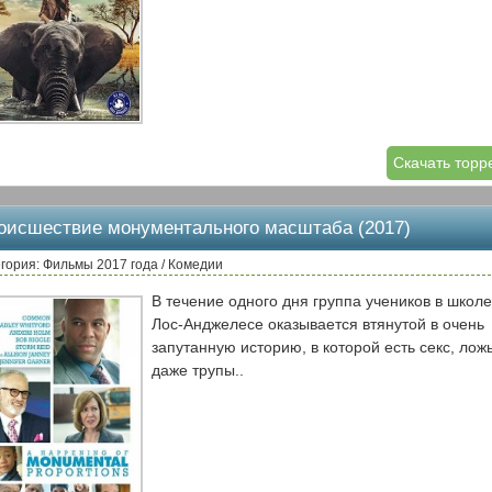
Скачать торр
оисшествие монументального масштаба (2017)
гория: Фильмы 2017 года / Комедии
В течение одного дня группа учеников в школе
Лос-Анджелесе оказывается втянутой в очень
запутанную историю, в которой есть секс, лож
даже трупы..