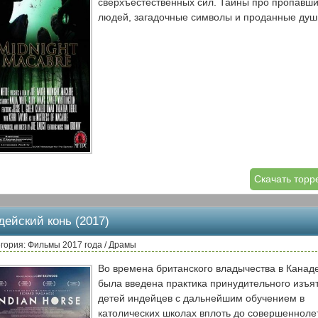
сверхъестественных сил. Тайны про пропавш
людей, загадочные символы и проданные душ
Скачать торр
дейский конь (2017)
гория: Фильмы 2017 года / Драмы
Во времена британского владычества в Канад
была введена практика принудительного изъя
детей индейцев с дальнейшим обучением в
католических школах вплоть до совершенноле