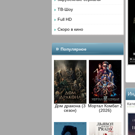
ТВ-Шоу
Full HD
Скоро в кино
Популярное
Ин
Кате
Дом дракона (3
Мортал Комбат 2
сезон)
(2026)