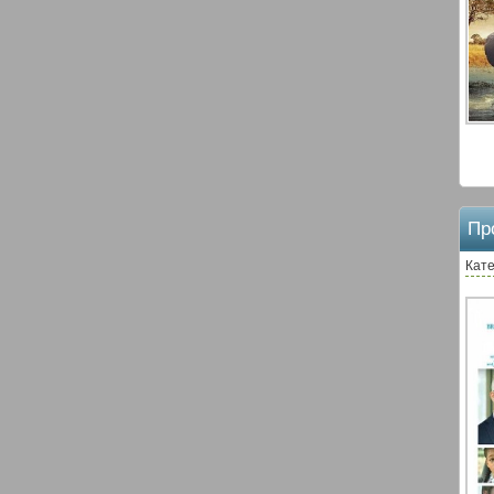
Пр
Кате