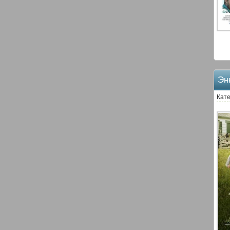
Эн
Кате