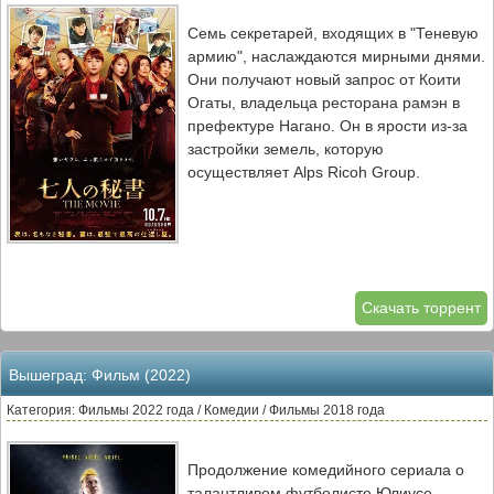
Семь секретарей, входящих в "Теневую
армию", наслаждаются мирными днями.
Они получают новый запрос от Коити
Огаты, владельца ресторана рамэн в
префектуре Нагано. Он в ярости из-за
застройки земель, которую
осуществляет Alps Ricoh Group.
Скачать торрент
Вышеград: Фильм (2022)
Категория: Фильмы 2022 года / Комедии / Фильмы 2018 года
Продолжение комедийного сериала о
талантливом футболисте Юлиусе