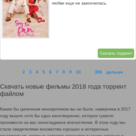
любви еще не закончилась.
Скачать торрент
1
2
3
4
5
6
7
8
9
10
...
306
дальше
Скачать новые фильмы 2018 года торрент
файлом
Каким бы циничным кинокритиком вы ни были, наверняка в 2017
году вышло хотя бы одно кинотворение, которое сумело
произвести на вас неизгладимое впечатление. В этом году мы
стали свидетелями множества хороших и интересных
кинопремьер, которые навсегда останутся в наших сердцах и