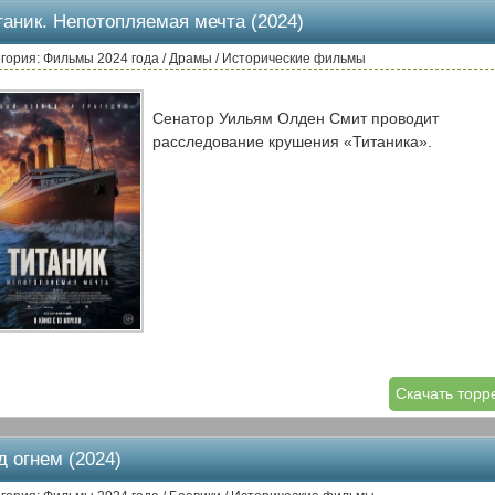
таник. Непотопляемая мечта (2024)
гория: Фильмы 2024 года / Драмы / Исторические фильмы
Сенатор Уильям Олден Смит проводит
расследование крушения «Титаника».
Скачать торр
д огнем (2024)