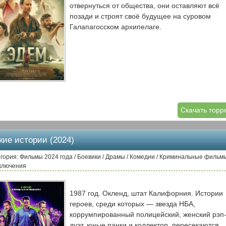
отвернуться от общества, они оставляют всё
позади и строят своё будущее на суровом
Галапагосском архипелаге.
Скачать торр
кие истории (2024)
гория: Фильмы 2024 года / Боевики / Драмы / Комедии / Криминальные фильмы
ключения
1987 год. Окленд, штат Калифорния. Истории
героев, среди которых — звезда НБА,
коррумпированный полицейский, женский рэп
дуэт, юные панки и коллектор, пересекаются