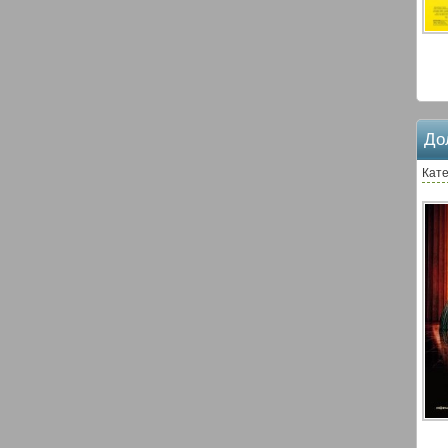
До
Кате