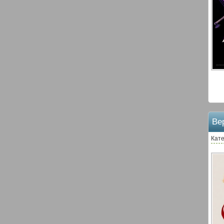
Ве
Кате