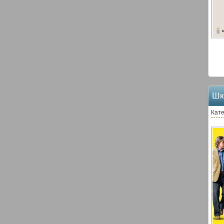
Шк
Кате