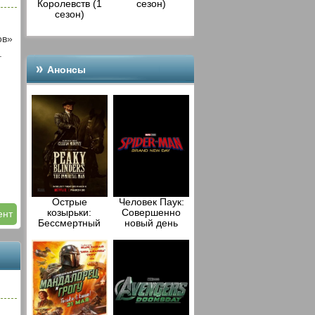
Королевств (1
сезон)
сезон)
ов»
.
Анонсы
Острые
Человек Паук:
козырьки:
Совершенно
ент
Бессмертный
новый день
человек (2026)
(2026)