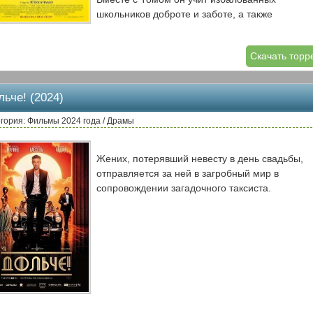
школьников доброте и заботе, а также
английскому. Ведь он приплыл по обмену из
самого Лондона и на другом языке не говорит.
Скачать торр
Когда успеваемость безнадежного класса
начинает расти, об уроках пернатого педагога
узнает вся округа.
льче! (2024)
гория: Фильмы 2024 года / Драмы
Жених, потерявший невесту в день свадьбы,
отправляется за ней в загробный мир в
сопровождении загадочного таксиста.