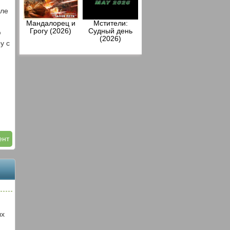
сле
Мандалорец и
Мстители:
Грогу (2026)
Судный день
ю
(2026)
у с
ент
ых