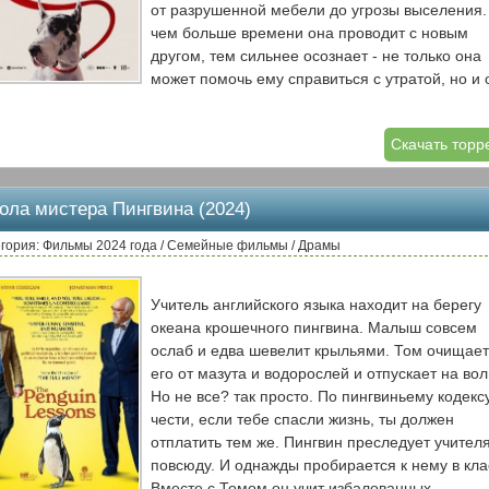
от разрушенной мебели до угрозы выселения.
чем больше времени она проводит с новым
другом, тем сильнее осознает - не только она
может помочь ему справиться с утратой, но и 
ей.
Скачать торр
ола мистера Пингвина (2024)
гория: Фильмы 2024 года / Семейные фильмы / Драмы
Учитель английского языка находит на берегу
океана крошечного пингвина. Малыш совсем
ослаб и едва шевелит крыльями. Том очищает
его от мазута и водорослей и отпускает на во
Но не все? так просто. По пингвиньему кодекс
чести, если тебе спасли жизнь, ты должен
отплатить тем же. Пингвин преследует учител
повсюду. И однажды пробирается к нему в кла
Вместе с Томом он учит избалованных