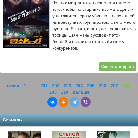
борзых мигранта-коллектора и вместо
того, чтобы по старинке изымать деньги
у должников, сразу убивают главу одной
из преступных группировок. Свято место
пусто не бывает, и вот уже предводитель
троицы Цзян Чэнь руководит этой
бандой и пытается отжать бизнес у
конкурентов.
Скачать торрент
назад
1
...
201
202
203
204
205
206
207
208
209
210
дальше
Сериалы