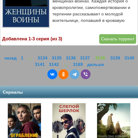
женщинах-воинах. Каждая история о
кровопролитии, самопожертвовании и
терпении рассказывает о молодой
воительнице, попавшей в кровавую
мясорубку своего времени.
Добавлена 1-3 серия (из 3)
Скачать торрент
назад
1
...
3134
3135
3136
3137
3138
3139
3140
3141
3142
...
3169
дальше
Сериалы