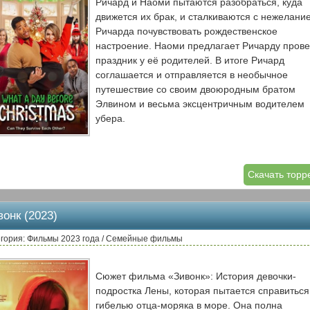
Ричард и Наоми пытаются разобраться, куда
движется их брак, и сталкиваются с нежелани
Ричарда почувствовать рождественское
настроение. Наоми предлагает Ричарду прове
праздник у её родителей. В итоге Ричард
соглашается и отправляется в необычное
путешествие со своим двоюродным братом
Элвином и весьма эксцентричным водителем
убера.
Скачать торр
вонк (2023)
гория: Фильмы 2023 года / Семейные фильмы
Сюжет фильма «Зивонк»: История девочки-
подростка Лены, которая пытается справиться
гибелью отца-моряка в море. Она полна