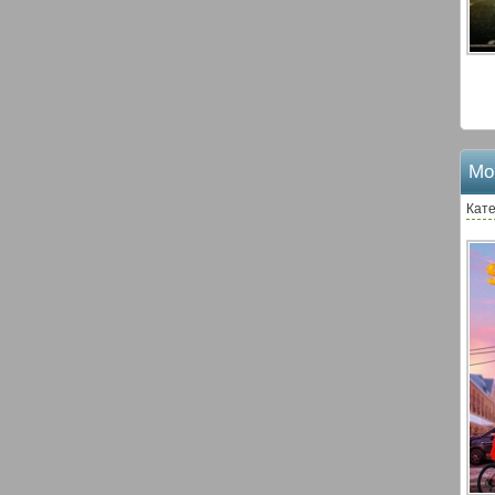
Мо
Кате