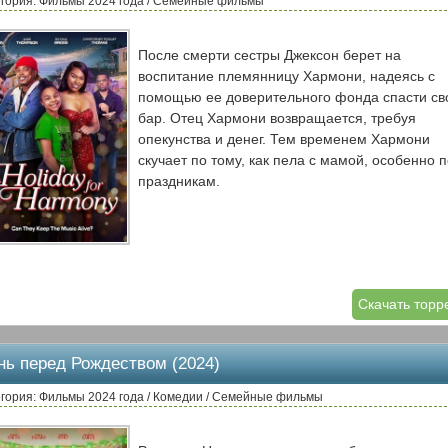
гория: Фильмы 2024 года / Семейные фильмы
После смерти сестры Джексон берет на
воспитание племянницу Хармони, надеясь с
помощью ее доверительного фонда спасти св
бар. Отец Хармони возвращается, требуя
опекунства и денег. Тем временем Хармони
скучает по тому, как пела с мамой, особенно 
праздникам.
Скачать торр
нь перед Рождеством (2024)
гория: Фильмы 2024 года / Комедии / Семейные фильмы