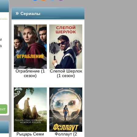
Сериалы
м
а
Ограбление (1
Слепой Шерлок
сезон)
(1 сезон)
ент
Рыцарь Семи
Фоллаут (2