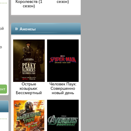
Королевств (1
сезон)
сезон)
ой
Анонсы
по
Острые
Человек Паук:
козырьки:
Совершенно
ент
Бессмертный
новый день
человек (2026)
(2026)