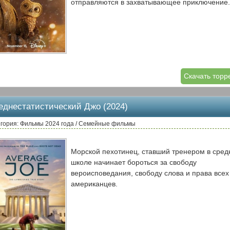
отправляются в захватывающее приключение.
Скачать торр
еднестатистический Джо (2024)
гория: Фильмы 2024 года / Семейные фильмы
Морской пехотинец, ставший тренером в сред
школе начинает бороться за свободу
вероисповедания, свободу слова и права всех
американцев.