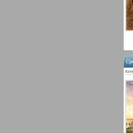
Ср
Кате