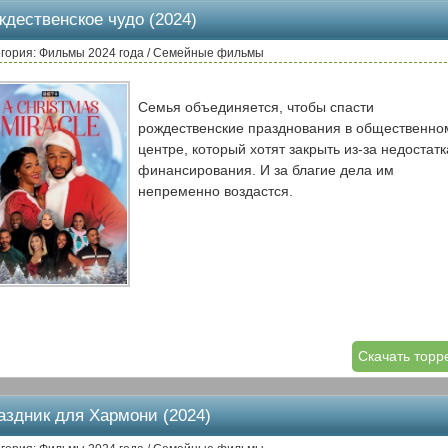
ждественское чудо (2024)
гория: Фильмы 2024 года / Семейные фильмы
Семья объединяется, чтобы спасти
рождественские празднования в общественно
центре, который хотят закрыть из-за недостатк
финансирования. И за благие дела им
непременно воздастся.
Скачать торр
аздник для Хармони (2024)