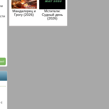
ем
Мандалорец и
Мстители:
Грогу (2026)
Судный день
сти
(2026)
ент
 с