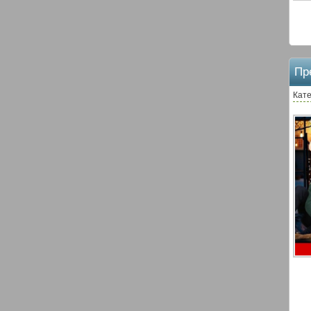
Пр
Кате