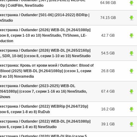
естранка / Outlander [S07] (2023-2025) WEB-DL
64.98 GB
0p | ColdFilm, NewStudio
естранка / Outlander [S01-06] (2014-2022) BDRip |
74.15 GB
wStudio
естранка / Outlander (2026) WEB-DL [H.264/1080p]
зон 8, серии 1-10 из 10) NewStudiо, TVShows, LE-
42.7 GB
duction
естранка / Outlander (2026) WEB-DL [H.265/2160p]
54.5 GB
, SDR, 10-bit] (сезон 8, серии 1-10 из 10) NewStudiо
естранка: Кровь от крови моей / Outlander: Blood of
Blood (2025) WEB-DL [H.264/1080p] (сезон 1, серии
26.8 GB
0 из 10) Novamedia
естранка / Outlander (2023-2025) WEB-DL
264/1080p] (сезон 7, серии 1-16 из 16) NewStudiо,
67.4 GB
Shows
естранка / Outlander (2022) WEBRip [H.264/720p]
16.2 GB
зон 6, серии 1-8 из 8) RuDub
естранка / Outlander (2022) WEB-DL [H.264/1080p]
39.1 GB
зон 6, серии 1-8 из 8) NewStudio
естранка / Outlander (2020) WEB-DLRip (сезон 5,