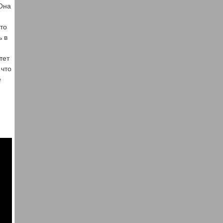
 Она
то
ь в
тет
 что
е