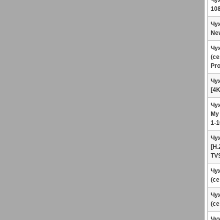
Чуж
108
Чуж
Ne
Чуж
(се
Pro
Чуж
[4K
Чуж
My 
1-1
Чуж
[H.
TV
Чуж
(се
Чуж
(се
Чуж