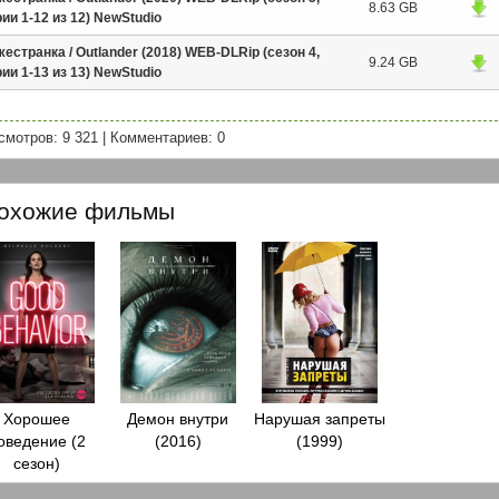
8.63 GB
ии 1-12 из 12) NewStudio
естранка / Outlander (2018) WEB-DLRip (сезон 4,
9.24 GB
ии 1-13 из 13) NewStudio
смотров: 9 321
|
Комментариев: 0
охожие фильмы
Хорошее
Демон внутри
Нарушая запреты
оведение (2
(2016)
(1999)
сезон)