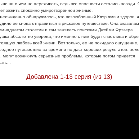
ьше ни о чем не переживать, ведь все опасности остались позади.
ет зажить спокойно умиротворенной жизнью.
 неожиданно обнаружилось, что возлюбленный Клэр жив и здоров, ч
удило ее снова отправиться в рисковое путешествие. Она оказалас
емнадцатом столетии и там занялась поисками Джейми Фрэзера.
ушка абсолютно уверена, что именно с ним будет счастлива и обре
тоящую любовь всей жизни. Вот только, ее не покидало ощущение,
редное путешествие во времени не даст хороших результатов. Бол
о, могут возникнуть серьезные проблемы, которые потом придется
шать…
Добавлена 1-13 серия (из 13)