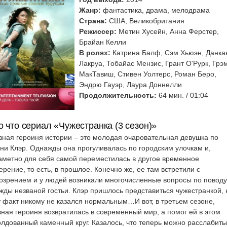
Жанр:
фантастика, драма, мелодрама
Страна:
США, Великобритания
Режиссер:
Метин Хусейн, Анна Ферстер,
Брайан Келли
В ролях:
Катрина Балф, Сэм Хьюэн, Данка
Лакруа, Тобайас Мензис, Грант О'Рурк, Грэ
МакТавиш, Стивен Уолтерс, Роман Беро,
Эндрю Гауэр, Лаура Доннелли
Продолжительность:
64 мин. / 01:04
о что сериал «Чужестранка (3 сезон)»
вная героиня истории – это молодая очаровательная девушка по
ни Клэр. Однажды она прогуливалась по городским улочкам и,
аметно для себя самой переместилась в другое временное
ерение, то есть, в прошлое. Конечно же, ее там встретили с
озрением и у людей возникали многочисленные вопросы по поводу
жды незваной гостьи. Клэр пришлось представиться чужестранкой, 
т факт никому не казался нормальным…
И вот, в третьем сезоне,
вная героиня возвратилась в современный мир, а помог ей в этом
олдованный каменный круг. Казалось, что теперь можно расслабить