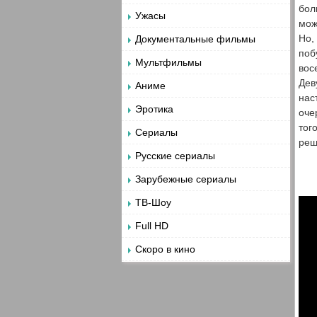
бол
Ужасы
мож
Но,
Документальные фильмы
поб
Мультфильмы
вос
Дев
Аниме
нас
Эротика
оче
тог
Сериалы
ре
Русские сериалы
Зарубежные сериалы
ТВ-Шоу
Full HD
Скоро в кино