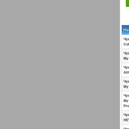
На
Чуж
Col
Чуж
My 
Чуж
AVC
Чуж
My 
Чуж
My 
Pro
Чуж
HE