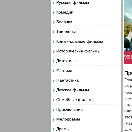
Русские фильмы
Комедии
Боевики
Триллеры
Криминальные фильмы
Исторические фильмы
Детективы
Фэнтези
Пр
Гла
Фантастика
име
Детские фильмы
нез
изм
Семейные фильмы
под
Приключения
оде
это
Мелодрамы
гла
Драмы
зак