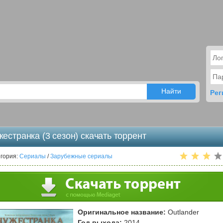
Рег
естранка (3 сезон) скачать торрент
гория:
Сериалы
/
Зарубежные сериалы
Оригинальное название:
Outlander
Год выхода:
2014