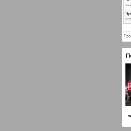
сер
Чуж
сер
Про
П
п