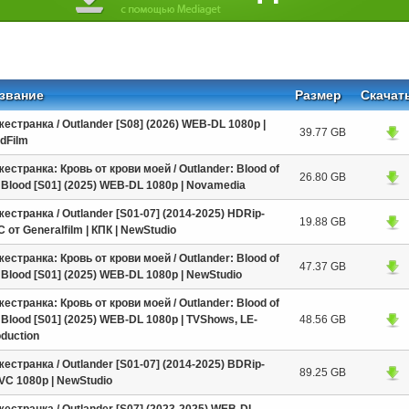
звание
Размер
Скачат
естранка / Outlander [S08] (2026) WEB-DL 1080p |
39.77 GB
dFilm
естранка: Кровь от крови моей / Outlander: Blood of
26.80 GB
Blood [S01] (2025) WEB-DL 1080p | Novamedia
естранка / Outlander [S01-07] (2014-2025) HDRip-
19.88 GB
 от Generalfilm | КПК | NewStudio
естранка: Кровь от крови моей / Outlander: Blood of
47.37 GB
Blood [S01] (2025) WEB-DL 1080p | NewStudio
естранка: Кровь от крови моей / Outlander: Blood of
Blood [S01] (2025) WEB-DL 1080p | TVShows, LE-
48.56 GB
duction
естранка / Outlander [S01-07] (2014-2025) BDRip-
89.25 GB
VC 1080p | NewStudio