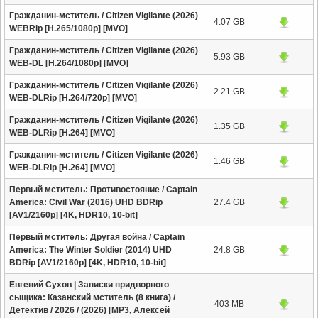
Гражданин-мститель / Citizen Vigilante (2026)
4.07 GB
WEBRip [H.265/1080p] [MVO]
Гражданин-мститель / Citizen Vigilante (2026)
5.93 GB
WEB-DL [H.264/1080p] [MVO]
Гражданин-мститель / Citizen Vigilante (2026)
2.21 GB
WEB-DLRip [H.264/720p] [MVO]
Гражданин-мститель / Citizen Vigilante (2026)
1.35 GB
WEB-DLRip [H.264] [MVO]
Гражданин-мститель / Citizen Vigilante (2026)
1.46 GB
WEB-DLRip [H.264] [MVO]
Первый мститель: Противостояние / Captain
America: Civil War (2016) UHD BDRip
27.4 GB
[AV1/2160p] [4K, HDR10, 10-bit]
Первый мститель: Другая война / Captain
America: The Winter Soldier (2014) UHD
24.8 GB
BDRip [AV1/2160p] [4K, HDR10, 10-bit]
Евгений Сухов | Записки придворного
сыщика: Казанский мститель (8 книга) /
403 MB
Детектив / 2026 / (2026) [MP3, Алексей