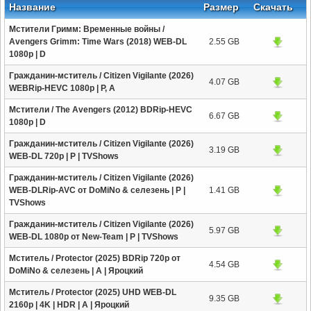
Название
Размер
Скачать
Мстители Гримм: Временные войны /
Avengers Grimm: Time Wars (2018) WEB-DL
2.55 GB
1080p | D
Гражданин-мститель / Citizen Vigilante (2026)
4.07 GB
WEBRip-HEVC 1080p | P, А
Мстители / The Avengers (2012) BDRip-HEVC
6.67 GB
1080p | D
Гражданин-мститель / Citizen Vigilante (2026)
3.19 GB
WEB-DL 720p | P | TVShows
Гражданин-мститель / Citizen Vigilante (2026)
WEB-DLRip-AVC от DoMiNo & селезень | P |
1.41 GB
TVShows
Гражданин-мститель / Citizen Vigilante (2026)
5.97 GB
WEB-DL 1080p от New-Team | P | TVShows
Мститель / Protector (2025) BDRip 720p от
4.54 GB
DoMiNo & селезень | A | Яроцкий
Мститель / Protector (2025) UHD WEB-DL
9.35 GB
2160p | 4K | HDR | A | Яроцкий