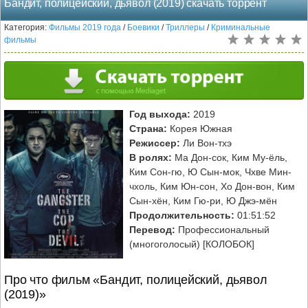
Бандит, полицейский, дьявол (2019) скачать торрент
Категория:
Фильмы 2019 года
/
Боевики
/
Триллеры
/
Криминальные
фильмы
Год выхода:
2019
Страна:
Корея Южная
Режиссер:
Ли Вон-тхэ
В ролях:
Ма Дон-сок, Ким Му-ёль,
Ким Сон-гю, Ю Сын-мок, Чхве Мин-
чхоль, Ким Юн-сон, Хо Дон-вон, Ким
Сын-хён, Ким Гю-ри, Ю Джэ-мён
Продолжительность:
01:51:52
Перевод:
Профессиональный
(многоголосый) [КОЛОБОК]
Про что фильм «Бандит, полицейский, дьявол
(2019)»