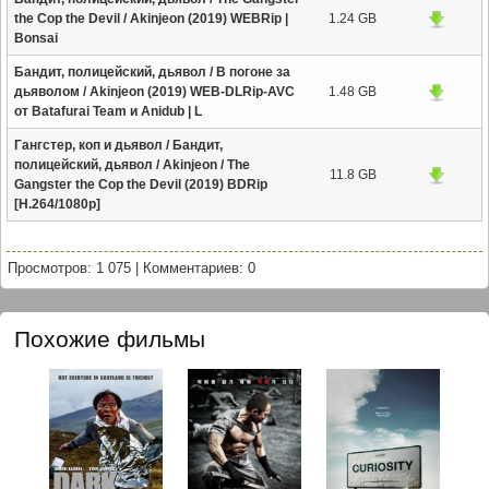
the Cop the Devil / Akinjeon (2019) WEBRip |
1.24 GB
Bonsai
Бандит, полицейский, дьявол / В погоне за
дьяволом / Akinjeon (2019) WEB-DLRip-AVC
1.48 GB
от Batafurai Team и Anidub | L
Гангстер, коп и дьявол / Бандит,
полицейский, дьявол / Akinjeon / The
11.8 GB
Gangster the Cop the Devil (2019) BDRip
[H.264/1080p]
Просмотров: 1 075
|
Комментариев: 0
Похожие фильмы