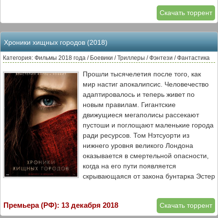
Скачать торрент
Хроники хищных городов (2018)
Категория: Фильмы 2018 года / Боевики / Триллеры / Фэнтези / Фантастика
Прошли тысячелетия после того, как
мир настиг апокалипсис. Человечество
адаптировалось и теперь живет по
новым правилам. Гигантские
движущиеся мегаполисы рассекают
пустоши и поглощают маленькие города
ради ресурсов. Том Нэтсуорти из
нижнего уровня великого Лондона
оказывается в смертельной опасности,
когда на его пути появляется
скрывающаяся от закона бунтарка Эстер
Шоу. Они не должны были встретиться,
но им суждено изменить будущее.
Премьера (РФ): 13 декабря 2018
Скачать торрент