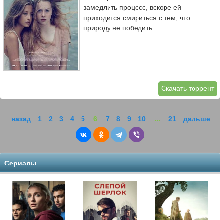
замедлить процесс, вскоре ей
приходится смириться с тем, что
природу не победить.
Скачать торрент
назад
1
2
3
4
5
6
7
8
9
10
...
21
дальше
Сериалы