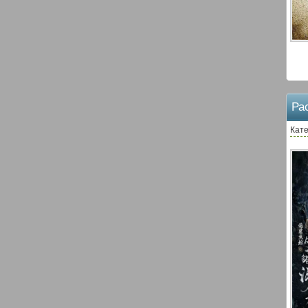
Ра
Кате