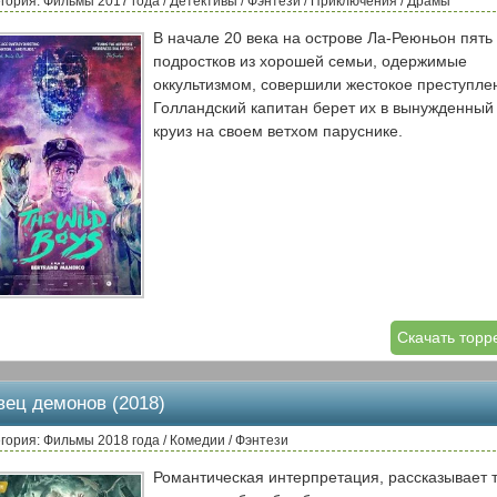
гория: Фильмы 2017 года / Детективы / Фэнтези / Приключения / Драмы
В начале 20 века на острове Ла-Реюньон пять
подростков из хорошей семьи, одержимые
оккультизмом, совершили жестокое преступле
Голландский капитан берет их в вынужденный
круиз на своем ветхом паруснике.
Скачать торр
вец демонов (2018)
гория: Фильмы 2018 года / Комедии / Фэнтези
Романтическая интерпретация, рассказывает 