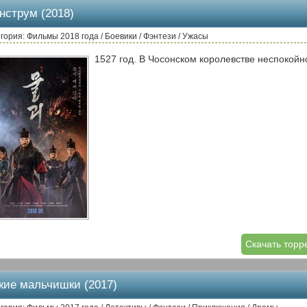
нструм (2018)
гория: Фильмы 2018 года / Боевики / Фэнтези / Ужасы
1527 год. В Чосонском королевстве неспокойн
Скачать торр
кие мальчишки (2017)