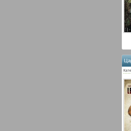
Ца
Кате