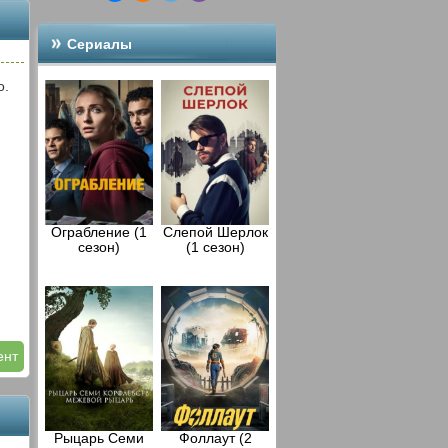
Сериалы
о.
Ограбление (1
Слепой Шерлок
сезон)
(1 сезон)
ент
Рыцарь Семи
Фоллаут (2