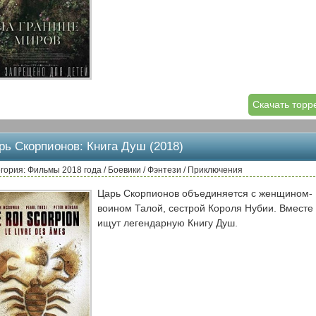
Скачать торр
рь Скорпионов: Книга Душ (2018)
гория: Фильмы 2018 года / Боевики / Фэнтези / Приключения
Царь Скорпионов объединяется с женщином-
воином Талой, сестрой Короля Нубии. Вместе
ищут легендарную Книгу Душ.