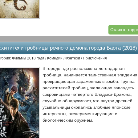
Скачать торр
схитители гробницы речного демона города Баота (2018)
гория: Фильмы 2018 года / Комедии / Фэнтези / Приключения
В городе, где расположена легендарная
гробница, начинается таинственная эпидемия
превращающая зараженных в зомби. Группа
расхитителей гробниц, желающая завладеть
сокровищами четвертого Владыки-Дракона,
случайно обнаруживает, что внутри древней
усыпальницы окопались злобные японские
интервенты, экспериментирующие с
биологическим оружием.