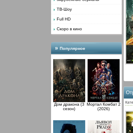
ТВ-Шоу
Full HD
Скоро в кино
Популярное
От
Кате
Дом дракона (3
Мортал Комбат 2
сезон)
(2026)