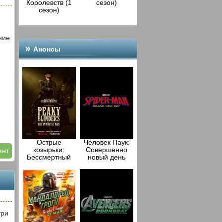
Королевств (1
сезон)
сезон)
ние.
Анонсы
Острые
Человек Паук:
козырьки:
Совершенно
ент
Бессмертный
новый день
человек (2026)
(2026)
три