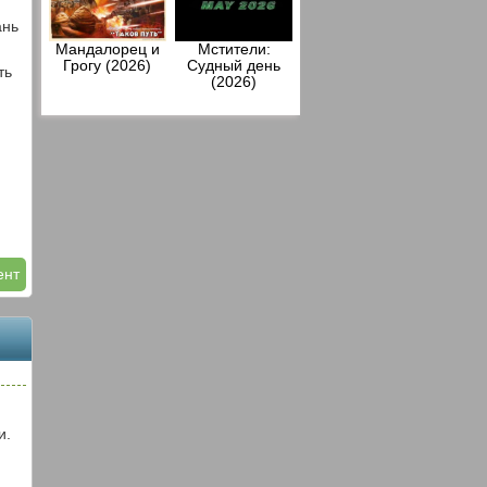
ань
Мандалорец и
Мстители:
Грогу (2026)
Судный день
ть
(2026)
ент
и.