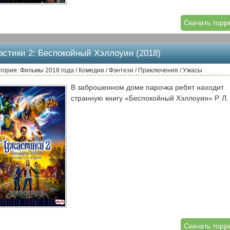
Скачать торр
астики 2: Беспокойный Хэллоуин (2018)
гория: Фильмы 2018 года / Комедии / Фэнтези / Приключения / Ужасы
В заброшенном доме парочка ребят находит
странную книгу «Беспокойный Хэллоуин» Р. Л.
Скачать торр