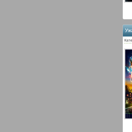
Уж
Кате