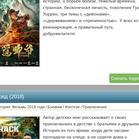
историю, о борьбе вблизи, тяжелые времена,
странная, бесконечная нечисть, поколение Гу
Уоррен, три темы с «демонами»,
«сдерживанием» и «причинностью». У всех ес
реинкарнация, и правильный путь,
доброжелателя.
Скачать торр
ряд (2018)
гория: Фильмы 2018 года / Боевики / Фэнтези / Приключения
Автор детских книг рассказывает о своих
приключениях в детстве с братьями и друзьям
История из того времи, когда дети часами
пропадали на улице, а не сидели дома у