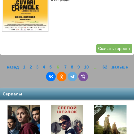
Скачать торрент
назад
1
2
3
4
5
6
7
8
9
10
...
62
дальше
Сериалы