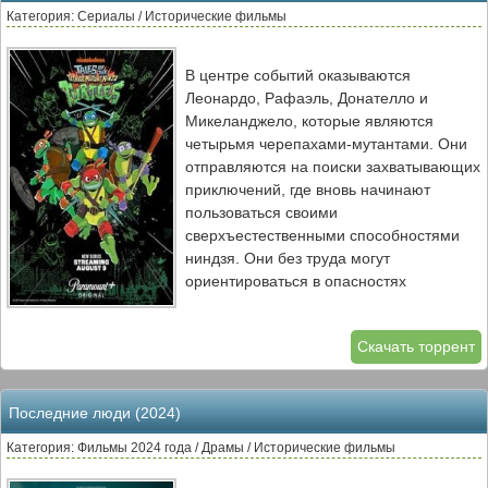
Категория: Сериалы / Исторические фильмы
В центре событий оказываются
Леонардо, Рафаэль, Донателло и
Микеланджело, которые являются
четырьмя черепахами-мутантами. Они
отправляются на поиски захватывающих
приключений, где вновь начинают
пользоваться своими
сверхъестественными способностями
ниндзя. Они без труда могут
ориентироваться в опасностях
современной эпохи, чтобы стать
командой супергероев. Теперь черепахи
Скачать торрент
выходят на охоту за таинственным
преступным синдикатом. Впереди их
ждет много испытаний.
Последние люди (2024)
...
Категория: Фильмы 2024 года / Драмы / Исторические фильмы