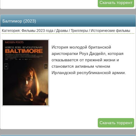
Скачать торрент
технологическом институте и помогает
разрабатывать новаторские технологии,
которые вернут зрение миллионам. Взяв
Балтимор (2023)
на себя, казалось бы, невыполнимую
задачу помочь слепому сироте, доктор
Категория: Фильмы 2023 года / Драмы / Триллеры / Исторические фильмы
Ван должен смириться со своим
травмирующим прошлым и столкнуться
История молодой британской
с суровой реальностью.
аристократки Роуз Дагдейл, которая
отказывается от прежней жизни и
становится активным членом
Ирландской республиканской армии.
Скачать торрент