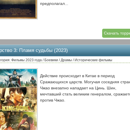
предполагал...
Скачать торр
рство 3: Пламя судьбы (2023)
гория: Фильмы 2023 года / Боевики / Драмы / Исторические фильмы
Действие происходит в Китае в период
Сражающихся царств. Могучая соседняя стра
Чжао внезапно нападает на Цинь. Шин,
мечтавший стать великим генералом, сражает
против Чжао.