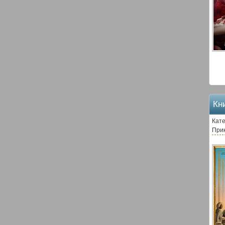
Кн
Кате
При