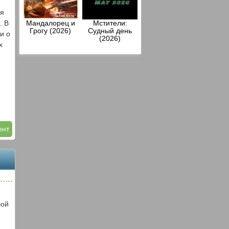
ия
. В
Мандалорец и
Мстители:
Грогу (2026)
Судный день
и о
(2026)
х
ент
бой