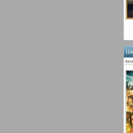
Ца
Кате