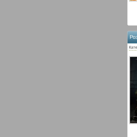
Роз
Кате