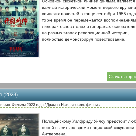
Основной сюжетной линией фильма является
важный исторический момент первого вручен
воинских почестей в конце сентября 1955 года
то же время он перемежается воспоминаниям
лидерах-основателях и генералах-основателя
на разных этапах революционной истории,
полностью демонстрируя повествование.
Скачать торр
л (2023)
гория: Фильмы 2023 года / Драмы / Исторические фильмы
Полицейскому Уилфриду Уилсу предстоит лю
ценой выжить во время нацистской оккупации
Антверпена.