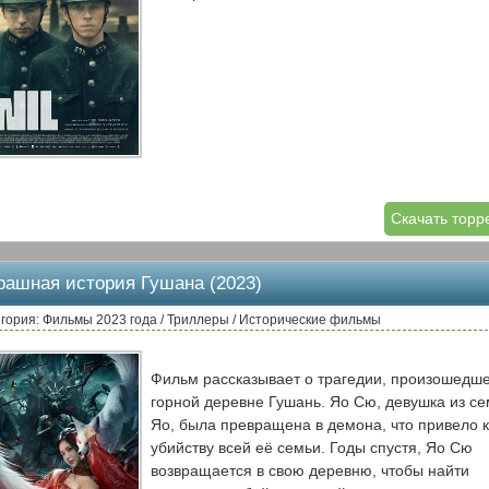
Скачать торр
рашная история Гушана (2023)
гория: Фильмы 2023 года / Триллеры / Исторические фильмы
Фильм рассказывает о трагедии, произошедше
горной деревне Гушань. Яо Сю, девушка из с
Яо, была превращена в демона, что привело к
убийству всей её семьи. Годы спустя, Яо Сю
возвращается в свою деревню, чтобы найти