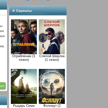
Сериалы
ы.
ния
вое
ев,
Ограбление (1
Слепой Шерлок
сезон)
(1 сезон)
ент
Рыцарь Семи
Фоллаут (2