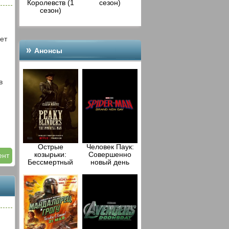
Королевств (1
сезон)
сезон)
ет
Анонсы
в
Острые
Человек Паук:
козырьки:
Совершенно
ент
Бессмертный
новый день
человек (2026)
(2026)