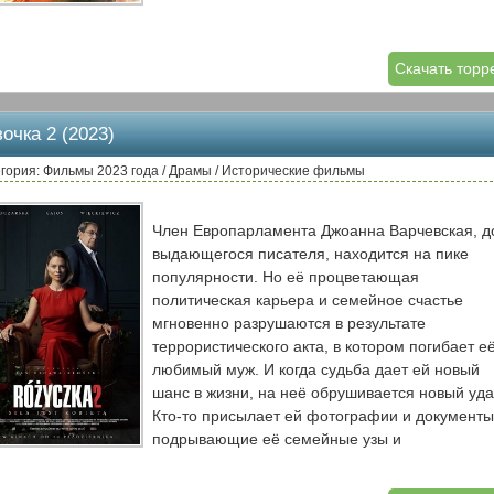
Скачать торр
очка 2 (2023)
гория: Фильмы 2023 года / Драмы / Исторические фильмы
Член Европарламента Джоанна Варчевская, д
выдающегося писателя, находится на пике
популярности. Но её процветающая
политическая карьера и семейное счастье
мгновенно разрушаются в результате
террористического акта, в котором погибает е
любимый муж. И когда судьба дает ей новый
шанс в жизни, на неё обрушивается новый уда
Кто-то присылает ей фотографии и документы
подрывающие её семейные узы и
свидетельствующие о том, что в прошлом её 
сотрудничала со Службой безопасности. Джоа