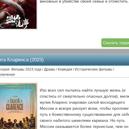
виновных в убийстве своей семьи и отомстить.
Скачать торр
ига Кларенса (2023)
гория: Фильмы 2023 года / Драмы / Комедии / Исторические фильмы /
ключения
Изо всех сил пытаясь найти лучшую жизнь (и
спастись от смертельно опасных долгов), мел
жулик Кларенс очарован силой восходящего
Мессии и вскоре рискует всем, чтобы проложи
путь к божественному существованию для себ
своего набитого шекелями кармана. Но путь
Мессии оказывается более тернистым, чем он