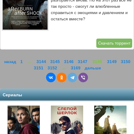
разгорается вновь. Но на этот раз всё не
так просто - смогут ли влюбленные
справиться с эмоциями и давлением и
остаться вместе?
Скачать торрент
назад
1
...
3144
3145
3146
3147
3148
3149
3150
3151
3152
...
3169
дальше
Сериалы