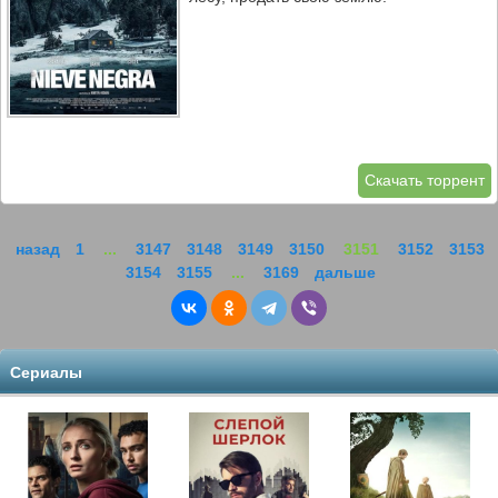
Скачать торрент
назад
1
...
3147
3148
3149
3150
3151
3152
3153
3154
3155
...
3169
дальше
Сериалы