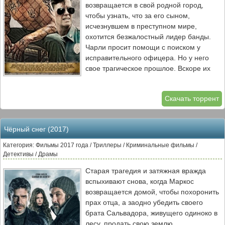
возвращается в свой родной город,
чтобы узнать, что за его сыном,
исчезнувшем в преступном мире,
охотится безжалостный лидер банды.
Чарли просит помощи с поиском у
исправительного офицера. Но у него
свое трагическое прошлое. Вскоре их
отчаянные жизни столкнутся с
изменчивой игрой. В традициях таких
Скачать торрент
фильмов, как «Семь», «Подозрительные
лица» и «Сердце ангела», фильм «Убей
ради меня» показывает важность
Чёрный снег (2017)
шокирующих финалов.
Категория: Фильмы 2017 года / Триллеры / Криминальные фильмы /
Детективы / Драмы
Старая трагедия и затяжная вражда
вспыхивают снова, когда Маркос
возвращается домой, чтобы похоронить
прах отца, а заодно убедить своего
брата Сальвадора, живущего одиноко в
лесу, продать свою землю.