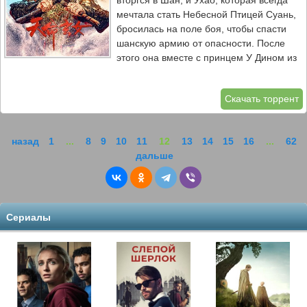
вторгся в Шан, и Ухао, которая всегда
мечтала стать Небесной Птицей Суань,
бросилась на поле боя, чтобы спасти
шанскую армию от опасности. После
этого она вместе с принцем У Дином из
племени Шан стала защищать страну от
внешних врагов.
Скачать торрент
назад
1
...
8
9
10
11
12
13
14
15
16
...
62
дальше
Сериалы