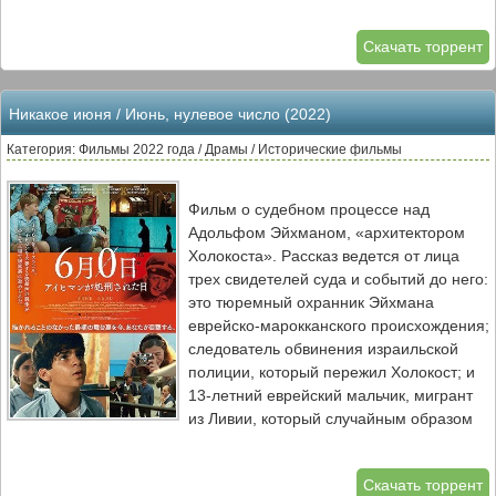
Скачать торрент
Никакое июня / Июнь, нулевое число (2022)
Категория: Фильмы 2022 года / Драмы / Исторические фильмы
Фильм о судебном процессе над
Адольфом Эйхманом, «архитектором
Холокоста». Рассказ ведется от лица
трех свидетелей суда и событий до него:
это тюремный охранник Эйхмана
еврейско-марокканского происхождения;
следователь обвинения израильской
полиции, который пережил Холокост; и
13-летний еврейский мальчик, мигрант
из Ливии, который случайным образом
тоже оказывается причастен к смерти
Эйхмана.
Скачать торрент